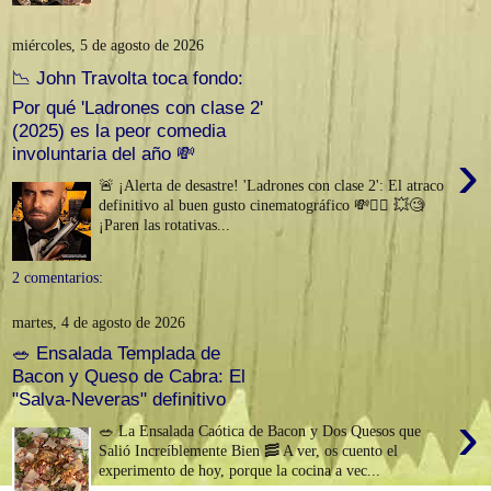
miércoles, 5 de agosto de 2026
📉 John Travolta toca fondo:
Por qué 'Ladrones con clase 2'
(2025) es la peor comedia
›
involuntaria del año 💸
🚨 ¡Alerta de desastre! 'Ladrones con clase 2': El atraco
definitivo al buen gusto cinematográfico 💸🤦‍♂️ 💥🧐
¡Paren las rotativas...
2 comentarios:
martes, 4 de agosto de 2026
🥗 Ensalada Templada de
Bacon y Queso de Cabra: El
"Salva-Neveras" definitivo
›
🥗 La Ensalada Caótica de Bacon y Dos Quesos que
Salió Increíblemente Bien 🥓 A ver, os cuento el
experimento de hoy, porque la cocina a vec...