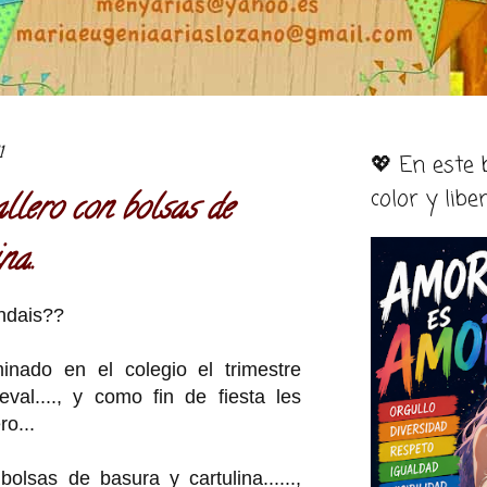
1
💖 En este
color y libe
llero con bolsas de
na..
ndais??
inado en el colegio el trimestre
val...., y como fin de fiesta les
ro...
bolsas de basura y cartulina......,