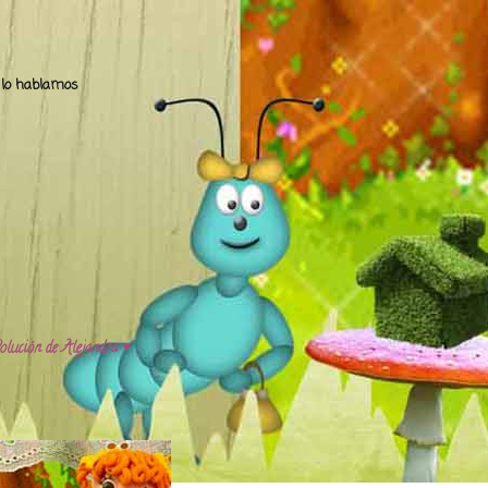
.. lo hablamos
olución de Alejandra ♥️