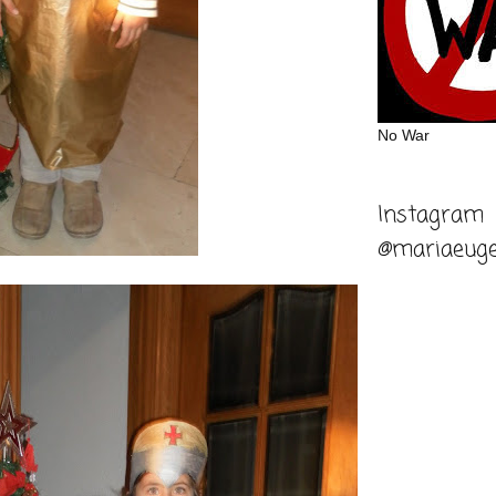
No War
Instagram
@mariaeuge