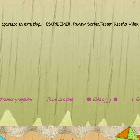
o, aparezca en este blog... - ESCRIBEME!! . Review, Sorteo, Tester, Reseña, Video
Premios y regalitos.
Trucos de cocina.
🟣 Esta soy yo 🟣
♥️ Ev