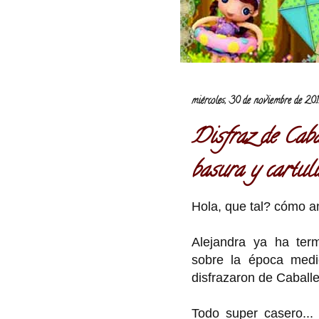
miércoles, 30 de noviembre de 201
Disfraz de Caba
basura y cartuli
Hola, que tal? cómo a
Alejandra ya ha term
sobre la época medie
disfrazaron de Caballe
Todo super casero... 