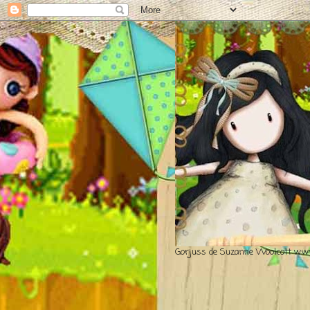
Gorjuss de Suzanne Woolcott www