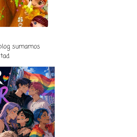
 blog sumamos
rtad