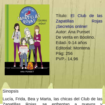
Título:
El Club de las
Zapatillas Rojas
¡Secretos online!
Autor: Ana Punset
De venta en Boolino.
Edad- 9-14 años
Editorial: Montena
Pág: 256
PVP.- 14,96
Sinopsis
Lucía, Frida, Bea y Marta, las chicas del Club de las
Zapatillas Rojas, se enfrentan a nuevos y