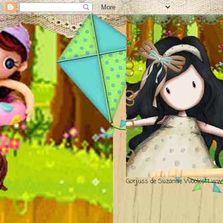
Gorjuss de Suzanne Woolcott www