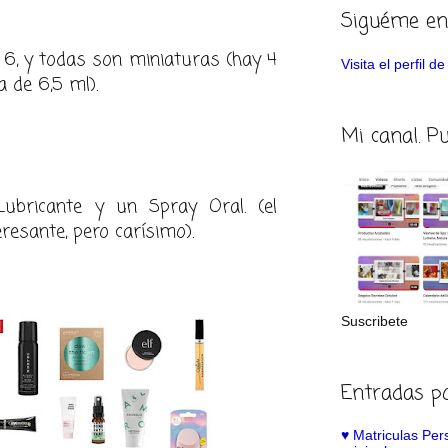
Siguéme en
6, y todas son miniaturas (hay 4
Visita el perfil 
a de 6,5 ml).
Mi canal. P
Lubricante y un Spray Oral. (el
resante, pero carísimo).
Suscribete
Entradas p
♥️ Matriculas Pe