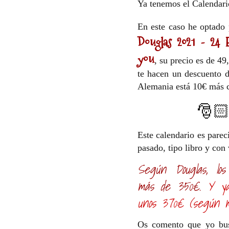
Ya tenemos el Calendari
En este caso he optado
Douglas 2021 - 24 E
you
, su precio es de 49
te hacen un descuento d
Alemania está 10€ más c
🎅🏻
Este calendario es parec
pasado, tipo libro y con
Según Douglas, los
más de 350€.
Y ya
unos 370€ (según m
Os comento que yo bus