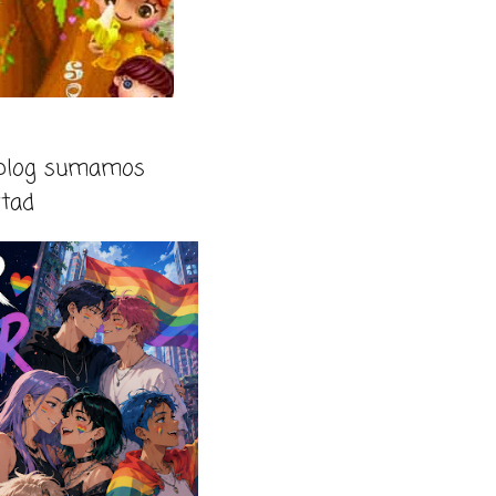
 blog sumamos
rtad