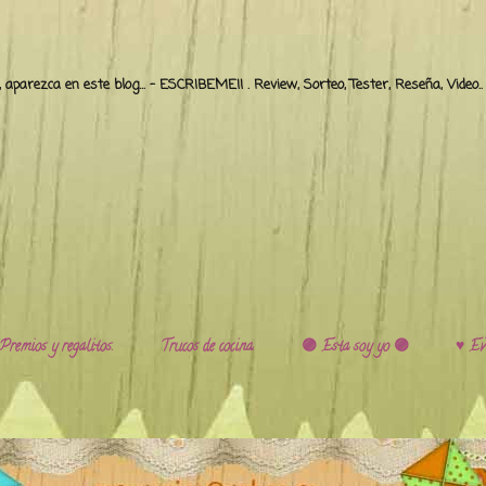
o, aparezca en este blog... - ESCRIBEME!! . Review, Sorteo, Tester, Reseña, Video
Premios y regalitos.
Trucos de cocina.
🟣 Esta soy yo 🟣
♥️ Ev