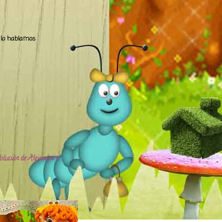
.. lo hablamos
olución de Alejandra ♥️