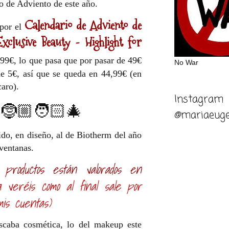
o de Adviento de este año.
Calendario de Adviento de
 por el
xclusive Beauty - Highlight for
,99€, lo que pasa que por pasar de 49€
No War
e 5€, así que se queda en 44,99€ (en
aro).
Instagram
🤶🏼🧑🏻‍🎄
@mariaeuge
ido, en diseño, al de Biotherm del año
 ventanas.
 productos están valorados en
 veréis como al final sale por
is cuentas)
caba cosmética, lo del makeup este