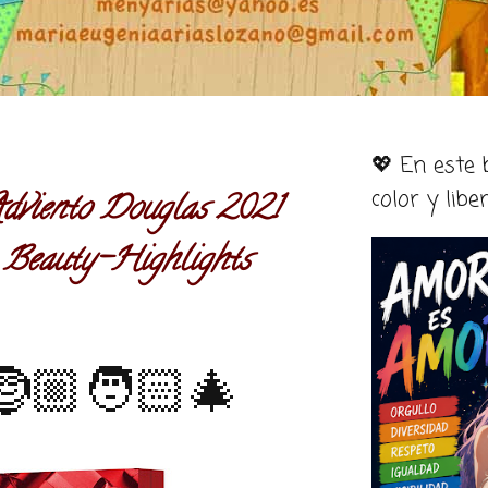
💖 En este
color y libe
Adviento Douglas 2021
 Beauty-Highlights
🏼🧑🏻‍🎄