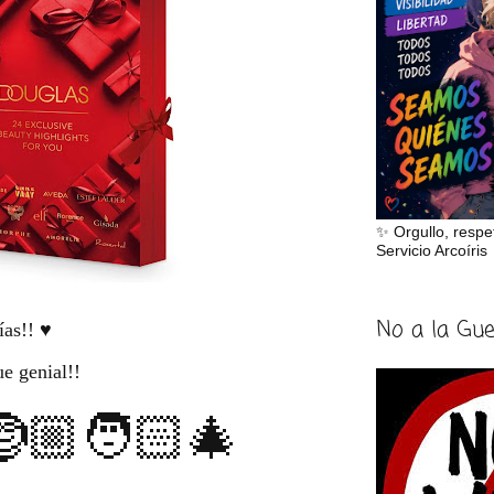
✨ Orgullo, respe
Servicio Arcoíris
No a la Gu
as!! ♥️
e genial!!
🏼🧑🏻‍🎄