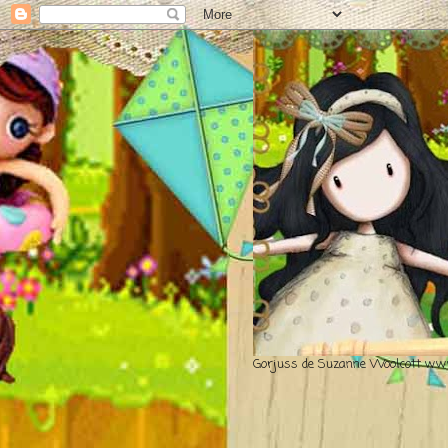
Gorjuss de Suzanne Woolcott www