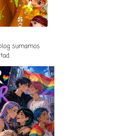
 blog sumamos
rtad