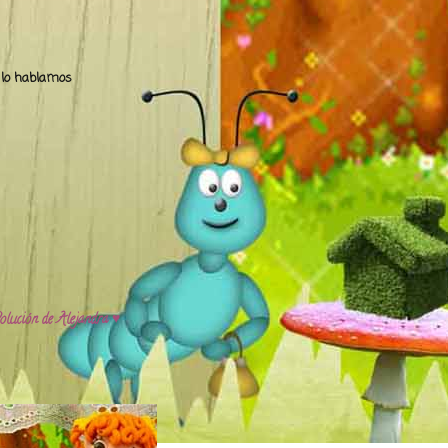
.. lo hablamos
olución de Alejandra ♥️