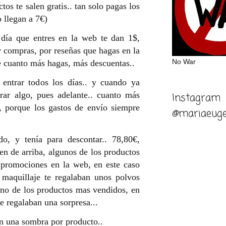
ctos te salen gratis.. tan solo pagas los
o llegan a 7€)
 día que entres en la web te dan 1$,
r compras, por reseñas que hagas en la
No War
 cuanto más hagas, más descuentas..
entrar todos los días.. y cuando ya
rar algo, pues adelante.. cuanto más
Instagram
 porque los gastos de envío siempre
@mariaeuge
do, y tenía para descontar.. 78,80€,
en de arriba, algunos de los productos
 promociones en la web, en este caso
maquillaje te regalaban unos polvos
uno de los productos mas vendidos, en
te regalaban una sorpresa...
an una sombra por producto..