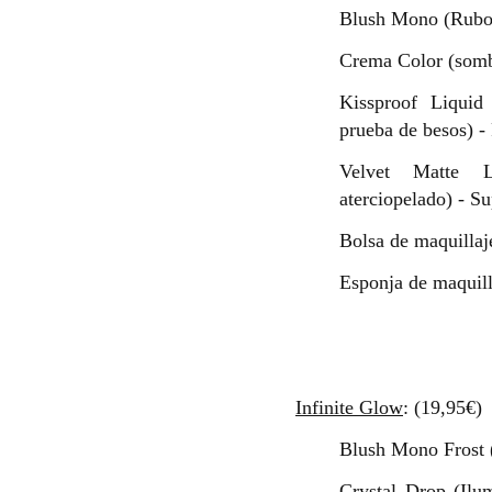
Blush Mono (Rubo
Crema Color (somb
Kissproof Liquid
prueba de besos) -
Velvet Matte L
aterciopelado) - Su
Bolsa de maquillaj
Esponja de maquill
Infinite Glow
: (19,95€)
Blush Mono Frost 
Crystal Drop (Ilu