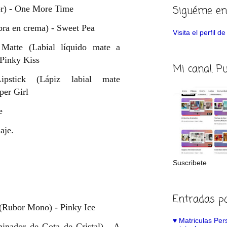
Siguéme en
r) - One More Time
ra en crema) - Sweet Pea
Visita el perfil 
 Matte (Labial líquido mate a
 Pinky Kiss
Mi canal. P
ipstick (Lápiz labial mate
per Girl
e
aje.
Suscribete
Entradas p
(Rubor Mono) - Pinky Ice
♥️ Matriculas Pe
minador de Gota de Cristal)
- A