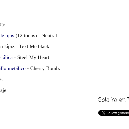
5€):
de ojos
(12 tonos) - Neutral
n lápiz - Text Me black
tálica
- Steel My Heart
illo metálico
- Cherry Bomb.
e.
aje
Solo Yo en 