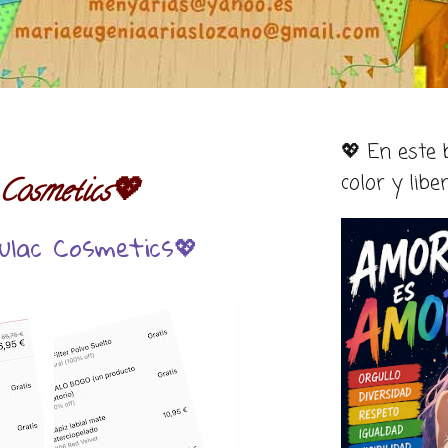
💖 En este
color y libe
Cosmetics💖
ulac Cosmetics💖