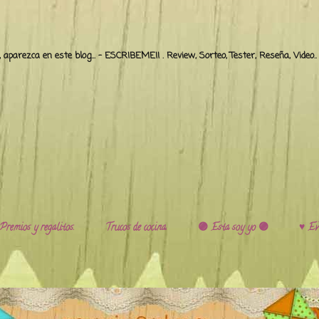
o, aparezca en este blog... - ESCRIBEME!! . Review, Sorteo, Tester, Reseña, Video
Premios y regalitos.
Trucos de cocina.
🟣 Esta soy yo 🟣
♥️ Ev