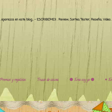
o, aparezca en este blog... - ESCRIBEME!! . Review, Sorteo, Tester, Reseña, Video
Premios y regalitos.
Trucos de cocina.
🟣 Esta soy yo 🟣
♥️ Ev