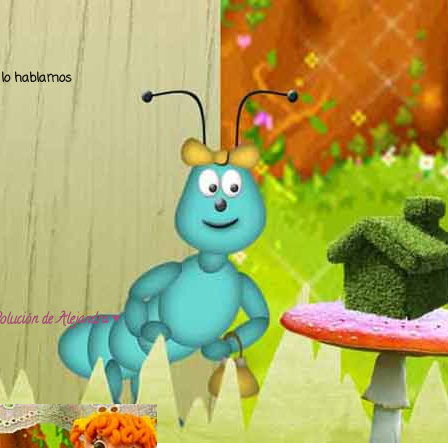
.. lo hablamos
olución de Alejandra ♥️