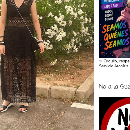
✨ Orgullo, respe
Servicio Arcoíris
No a la Gu