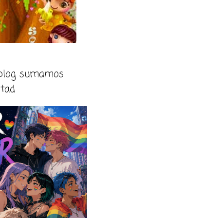
 blog sumamos
rtad