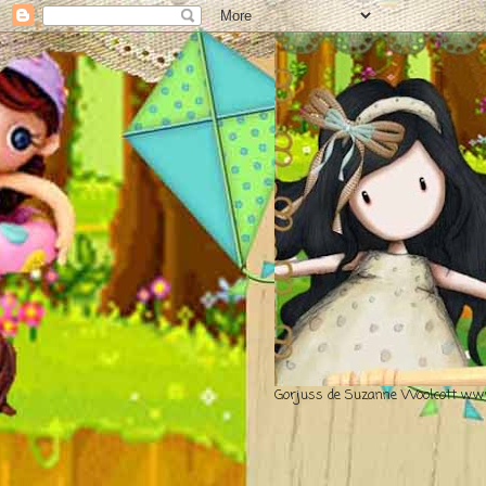
Gorjuss de Suzanne Woolcott www