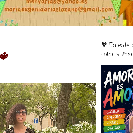
💖 En este
color y libe
 🔱