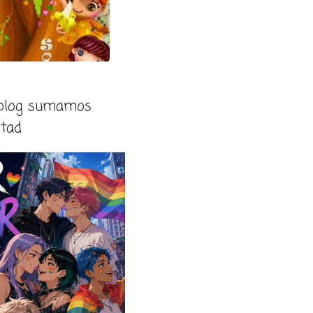
 blog sumamos
rtad