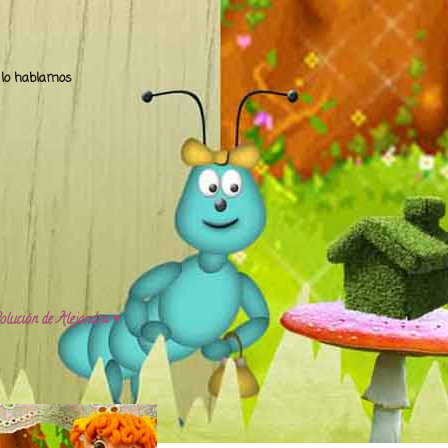
.. lo hablamos
olución de Alejandra ♥️