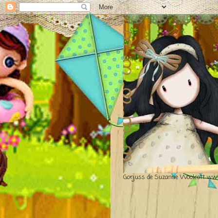
Gorjuss de Suzanne Woolcott www