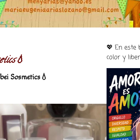
💖 En este
color y libe
etics💧
bei Sosmetics💧