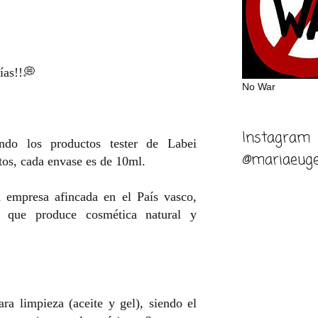
ías!!💭
No War
Instagram
do los productos tester de Labei
@mariaeuge
tos, cada envase es de 10ml.
 empresa afincada en el País vasco,
o que produce cosmética natural y
ra limpieza (aceite y gel), siendo el