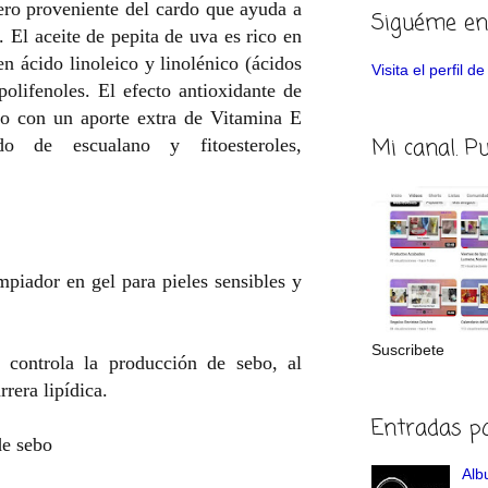
gero proveniente del cardo que ayuda a
Siguéme en
. El aceite de pepita de uva es rico en
n ácido linoleico y linolénico (ácidos
Visita el perfil 
olifenoles. El efecto antioxidante de
ado con un aporte extra de Vitamina E
Mi canal. P
do de escualano y fitoesteroles,
ador en gel para pieles sensibles y
Suscribete
 controla la producción de sebo, al
rera lipídica.
Entradas p
de sebo
Albu