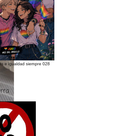
to e igualdad siempre 028
erra