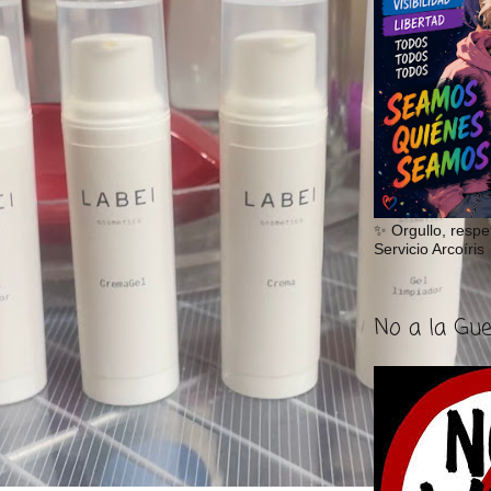
✨ Orgullo, respe
Servicio Arcoíris
No a la Gu