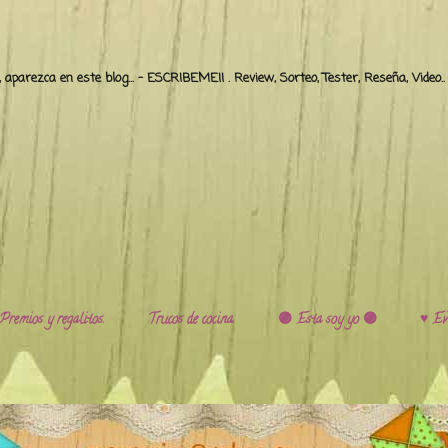
o, aparezca en este blog... - ESCRIBEME!! . Review, Sorteo, Tester, Reseña, Video
Premios y regalitos.
Trucos de cocina.
🟣 Esta soy yo 🟣
♥️ Ev