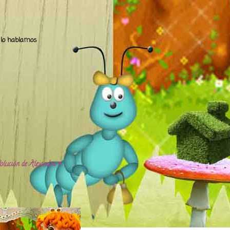
.. lo hablamos
olución de Alejandra ♥️