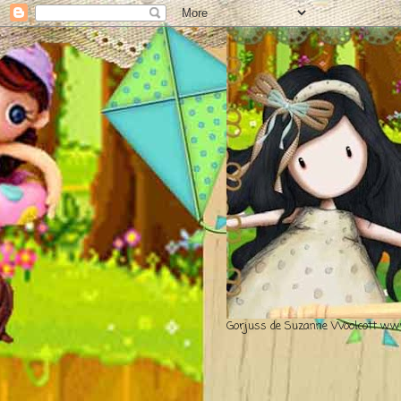
Gorjuss de Suzanne Woolcott www