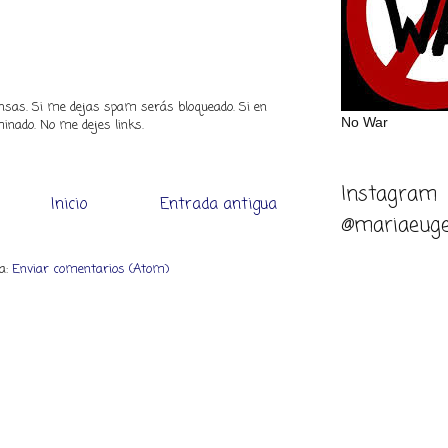
piensas. Si me dejas spam serás bloqueado. Si en
No War
inado. No me dejes links.
Instagram
Inicio
Entrada antigua
@mariaeuge
 a:
Enviar comentarios (Atom)