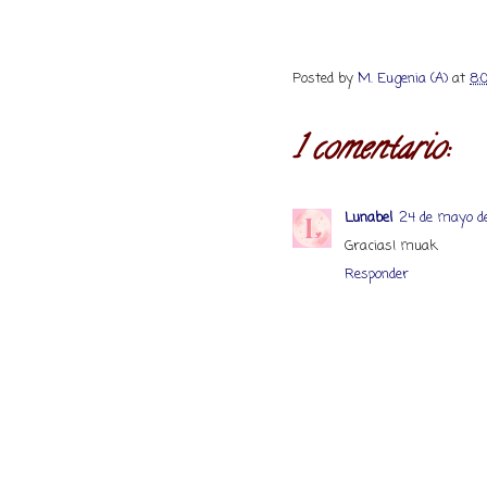
Posted by
M. Eugenia (A)
at
8:
1 comentario:
Lunabel
24 de mayo de
Gracias! muak
Responder