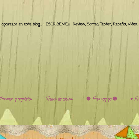
o, aparezca en este blog... - ESCRIBEME!! . Review, Sorteo, Tester, Reseña, Video
Premios y regalitos.
Trucos de cocina.
🟣 Esta soy yo 🟣
♥️ Ev