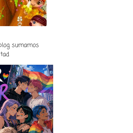
 blog sumamos
rtad