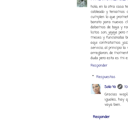
hola, en la otra casa 
cableado y teniamos co
cumplen lo que prome
barato para nuevos cl
dabamos de baja y rap
listos son, jejeje per
meses y funcionaba bi
aqui contratamos jazzt
servicio, al principio l
arreglaron, de momento
duda pero esta es mi ex
Responder
Respuestas
Solo Yo
19
Gracias wapí
iguales, hay 
vaya bien..
Responder