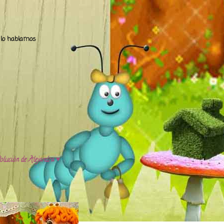
.. lo hablamos
olución de Alejandra ♥️