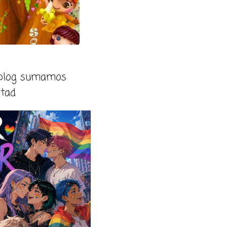
 blog sumamos
rtad