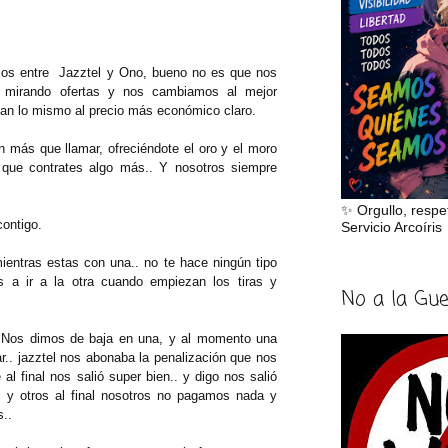
mos entre Jazztel y Ono, bueno no es que nos
 mirando ofertas y nos cambiamos al mejor
can lo mismo al precio más económico claro.
n más que llamar, ofreciéndote el oro y el moro
n que contrates algo más.. Y nosotros siempre
✨ Orgullo, respe
ontigo.
Servicio Arcoíris
mientras estas con una.. no te hace ningún tipo
s a ir a la otra cuando empiezan los tiras y
No a la Gu
 Nos dimos de baja en una, y al momento una
r.. jazztel nos abonaba la penalización que nos
l final nos salió super bien.. y digo nos salió
s y otros al final nosotros no pagamos nada y
..