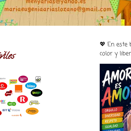
💖 En este
color y libe
iles