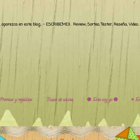
o, aparezca en este blog... - ESCRIBEME!! . Review, Sorteo, Tester, Reseña, Video
Premios y regalitos.
Trucos de cocina.
🟣 Esta soy yo 🟣
♥️ Ev