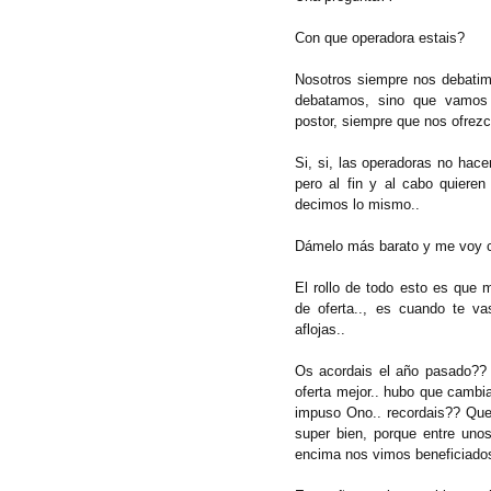
Con que operadora estais?
Nosotros siempre nos debati
debatamos, sino que vamos
postor, siempre que nos ofrez
Si, si, las operadoras no hace
pero al fin y al cabo quiere
decimos lo mismo..
Dámelo más barato y me voy c
El rollo de todo esto es que 
de oferta.., es cuando te va
aflojas..
Os acordais el año pasado??
oferta mejor.. hubo que cambia
impuso Ono.. recordais?? Que a
super bien, porque entre uno
encima nos vimos beneficiados