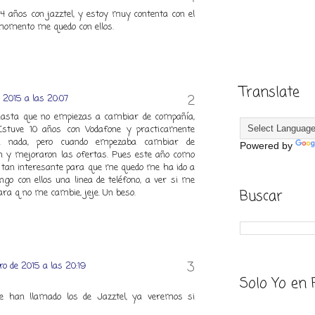
 4 años con jazztel, y estoy muy contenta con el
 momento me quedo con ellos.
Translate
e 2015 a las 20:07
 hasta que no empiezas a cambiar de compañía,
Estuve 10 años con Vodafone y practicamente
n nada, pero cuando empezaba cambiar de
Powered by
 y mejoraron las ofertas. Pues este año como
 tan interesante para que me quedo me ha ido a
go con ellos una linea de teléfono, a ver si me
Buscar
ara q no me cambie, jeje. Un beso.
ro de 2015 a las 20:19
Solo Yo en 
han llamado los de Jazztel, ya veremos si