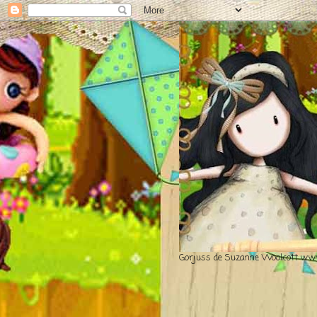
Gorjuss de Suzanne Woolcott www