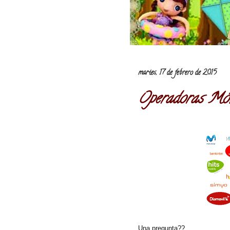
martes, 17 de febrero de 2015
Operadoras Móv
Una pregunta??