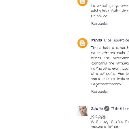
La verdad que yo llevo
adsl y los móviles, de
Un saludo-
Responder
Irenita
17 de febrero d
Tienes toda la razón,
no te ofrecen nada. 
nunca me ofreciero
compañía me llamaron
no me ofrecieron nada
otra compañía. Aun ten
van a tener contenta p
Lagatacontacones
Responder
Solo Yo
17 de febre
jajajajaj.
A mi hoy mismo me 
vuelven a llamar.