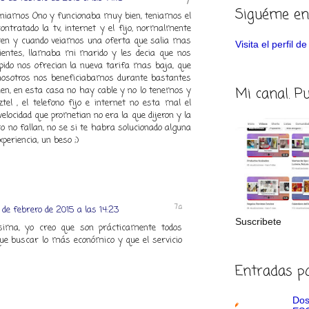
Siguéme en
teniamos Ono y funcionaba muy bien, teniamos el
ntratado la tv, internet y el fijo, normalmente
ten y cuando veiamos una oferta que salia mas
Visita el perfil 
ientes, llamaba mi marido y les decia que nos
ido nos ofrecian la nueva tarifa mas baja, que
o nosotros nos beneficiabamos durante bastantes
Mi canal. P
en, en esta casa no hay cable y no lo tenemos y
el , el telefono fijo e internet no esta mal el
a velocidad que prometian no era la que dijeron y la
 no fallan, no se si te habra solucionado alguna
periencia, un beso ;)
 de febrero de 2015 a las 14:23
Suscribete
sima, yo creo que son prácticamente todos
que buscar lo más económico y que el servicio
Entradas p
Dos