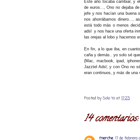
Este año tocaba cambiar, y el
de euros..., Ono no dejaba de l
jefe y nos hacían una buena o
nos ahorrábamos dinero..., a
está todo más o menos decidid
adsl y nos hace una oferta inm
las orejas al lobo y hacernos e
En fin, a lo que iba, en cuan
caña y demás.. yo solo sé que 
(Mac, macbook, ipad, iphone
Jazztel Adsl, y con Ono no sé
eran continuos, y más de una v
Posted by
Solo Yo
at
17:23
14 comentarios:
merche
17 de febrero 