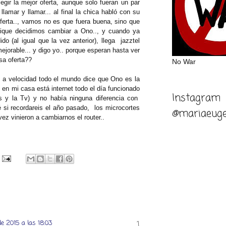
egir la mejor oferta, aunque solo fueran un par
lamar y llamar... al final la chica habló con su
ferta.., vamos no es que fuera buena, sino que
sique decidimos cambiar a Ono.., y cuando ya
o (al igual que la vez anterior), llega jazztel
ejorable... y digo yo.. porque esperan hasta ver
sa oferta??
No War
to a velocidad todo el mundo dice que Ono es la
en mi casa está internet todo el día funcionado
Instagram
s y la Tv) y no había ninguna diferencia con
 si recordareis el año pasado, los microcortes
@mariaeuge
ez vinieron a cambiarnos el router..
de 2015 a las 18:03