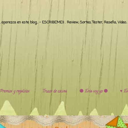
o, aparezca en este blog... - ESCRIBEME!! . Review, Sorteo, Tester, Reseña, Video
Premios y regalitos.
Trucos de cocina.
🟣 Esta soy yo 🟣
♥️ Ev