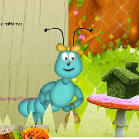
.. lo hablamos
olución de Alejandra ♥️