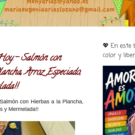
💖 En este
color y libe
oy.- Salmón con
ancha, Arroz Especiado,
ada!!
almón con Hierbas a la Plancha,
és y Mermelada!!