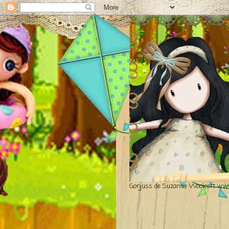
Gorjuss de Suzanne Woolcott www