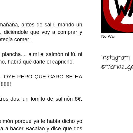
mañana, antes de salir, mando un
 diciéndole que voy a comprar y
No War
tecía comer...
plancha..., a mí el salmón ni fú, ni
Instagram
no, habrá que darle el capricho.
@mariaeuge
er... OYE PERO QUE CARO SE HA
!!!!
tros dos, un lomito de salmón 8€,
almón porque ya le había dicho yo
iba a hacer Bacalao y dice que dos