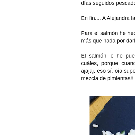
días seguidos pescado
En fin.... A Alejandra 
Para el salmón he hech
más que nada por darl
El salmón le he pues
cuáles, porque cuan
ajajaj, eso sí, oía su
mezcla de pimientas!!