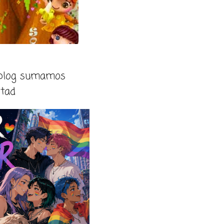
 blog sumamos
rtad