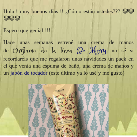
Hola!! muy buenos días!!! ¿Cómo están ustedes??? 🤡🤡
🤡🤡🤡
Espero que genial!!!!
Hace unas semanas estrené una crema de manos
Oriflame de la línea
Be Merry
de
, no sé si
recordaréis que me regalaron unas navidades un pack en
el que venía una espuma de baño, una crema de manos y
un
jabón de tocador
(este último ya lo usé y me gustó)