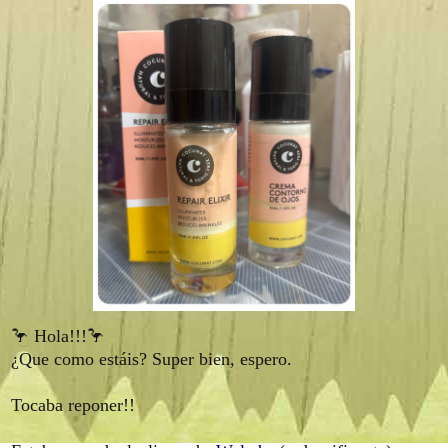
🦩 Hola!!!🦩
¿Que como estáis? Super bien, espero.
Tocaba reponer!!