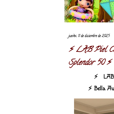
jueves, 11 de diciembre de 2025
⚡️ LAB Piel Co
Splendor 50 ⚡️
⚡️ LAB 
⚡️ Bella A