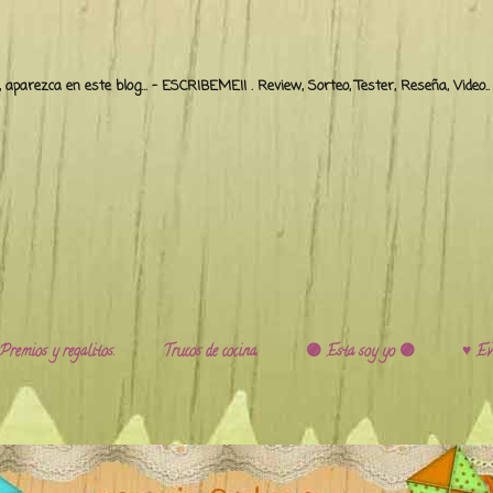
o, aparezca en este blog... - ESCRIBEME!! . Review, Sorteo, Tester, Reseña, Video
Premios y regalitos.
Trucos de cocina.
🟣 Esta soy yo 🟣
♥️ Ev