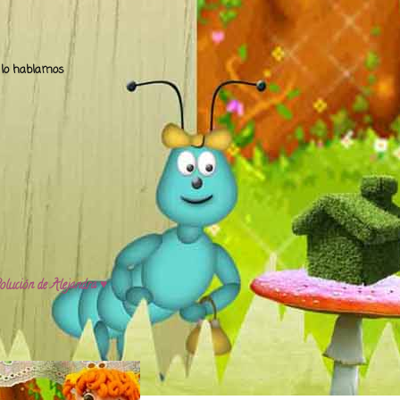
.. lo hablamos
olución de Alejandra ♥️