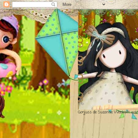
Gorjuss de Suzanne Woolcott www