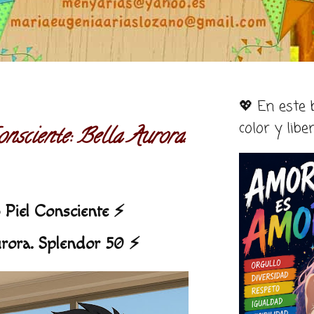
💖 En este
color y libe
nsciente: Bella Aurora.
Piel Consciente ⚡️
urora. Splendor 50 ⚡️