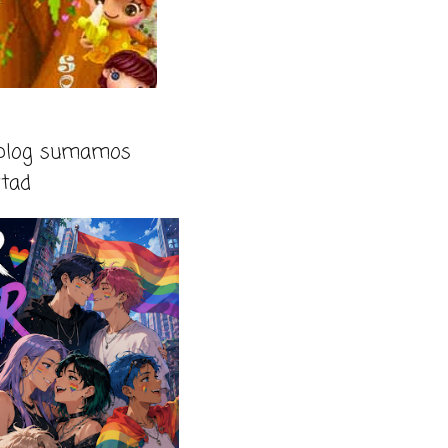
 blog sumamos
rtad