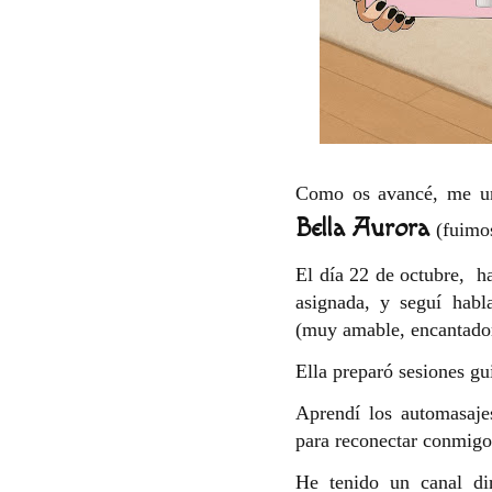
Como os avancé, me un
Bella Aurora
(fuimo
El día 22 de octubre, h
asignada, y seguí hab
(muy amable, encantador
Ella preparó sesiones g
Aprendí los automasaj
para reconectar conmig
He tenido un canal di