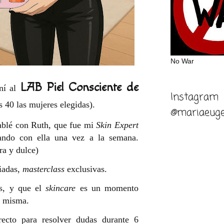
No War
LAB Piel Consciente de
í al
Instagram
s 40 las mujeres elegidas).
@mariaeuge
ablé con Ruth, que fue mi
Skin Expert
lando con ella una vez a la semana.
a y dulce)
uiadas,
masterclass
exclusivas.
es, y que el
skincare
es un momento
o misma.
recto para resolver dudas durante 6