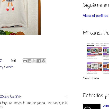
Siguéme en
Visita el perfil 
Mi canal. P
01
psy
,
Sorteo
Suscribete
Entradas p
2012 a las 21:14
hija, se ponga lo que se ponga... Vamos que la
Albu
pa.