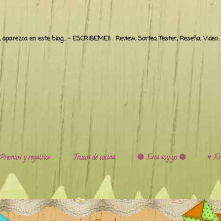
o, aparezca en este blog... - ESCRIBEME!! . Review, Sorteo, Tester, Reseña, Video
Premios y regalitos.
Trucos de cocina.
🟣 Esta soy yo 🟣
♥️ Ev