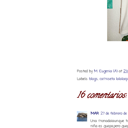
Posted by
M. Eugenia (A)
at
21:
Labels:
blogs
,
camiseta lalaloo
16 comentarios:
MAR
27 de febrero de 
Una monada¡aunque tu 
niña es guapa,pero gua