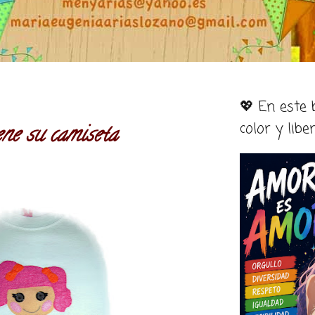
💖 En este
color y libe
ene su camiseta