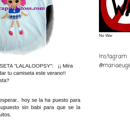
No War
Instagram
@mariaeuge
SETA "LALALOOPSY": ¡¡ Mira
ar tu camiseta este verano!!
sta?
sperar.. hoy se la ha puesto para
 supuesto sin babi para que se la
itos.