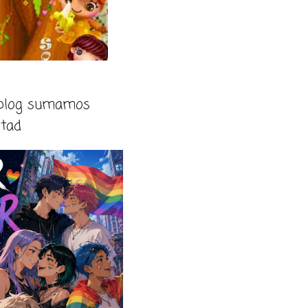
 blog sumamos
rtad