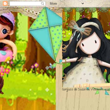
Gorjuss de Suzanne Woolcott www