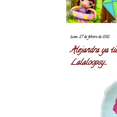
lunes, 27 de febrero de 2012
Alejandra ya ti
Lalaloopsy....