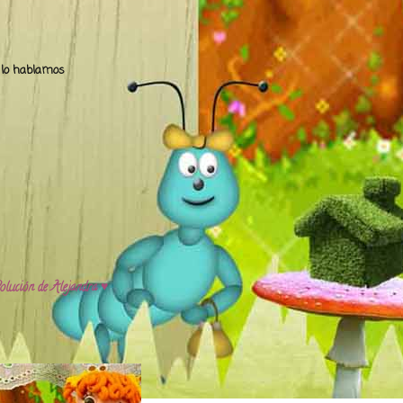
.. lo hablamos
olución de Alejandra ♥️