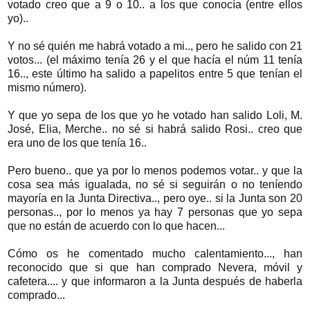
votado creo que a 9 o 10.. a los que conocía (entre ellos
yo)..
Y no sé quién me habrá votado a mi.., pero he salido con 21
votos... (el máximo tenía 26 y el que hacía el núm 11 tenía
16.., este último ha salido a papelitos entre 5 que tenían el
mismo número).
Y que yo sepa de los que yo he votado han salido Loli, M.
José, Elia, Merche.. no sé si habrá salido Rosi.. creo que
era uno de los que tenía 16..
Pero bueno.. que ya por lo menos podemos votar.. y que la
cosa sea más igualada, no sé si seguirán o no teníendo
mayoría en la Junta Directiva.., pero oye.. si la Junta son 20
personas.., por lo menos ya hay 7 personas que yo sepa
que no están de acuerdo con lo que hacen...
Cómo os he comentado mucho calentamiento..., han
reconocido que si que han comprado Nevera, móvil y
cafetera.... y que informaron a la Junta después de haberla
comprado...