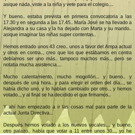
asique nada, viste a la niña y vete para el colegio....
Y bueno.. estaba prevista en primera convocatoria a las
17.30 y en segunda a las 17.45.. María José se ha llevado a
Alejandra a su casa y la ha dejado con Marta y su marido..
asique imaginar las niñas super contentas..
Hemos entrado unos 43 creo.. unos a favor del Ampa actual
y otros en contra.., creo que los que estábamos en contra
debíamos ser uno más.. tampoco muchos más.., pero se
notaba mucha asistencia....
Mucho calentamiento, mucho mogollón... y bueno.. y
después de una hora.. y para elegir el orden del día..., se
había dicho uno, y lo habían cambiado por otro.., y hemos
votado.., y al final se ha decidido el que firmamos..
Y ahí han empezado a ir las cosas mal para parte de la
actual Junta Directiva...
Después hemos votado a los nuevos vocales..., y bueno,
otro palazo.. había que votar a 11 entre unos 30..., yo he