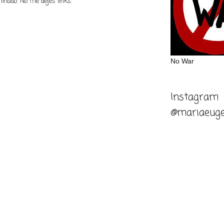
inado. No me dejes links.
No War
Instagram
@mariaeuge