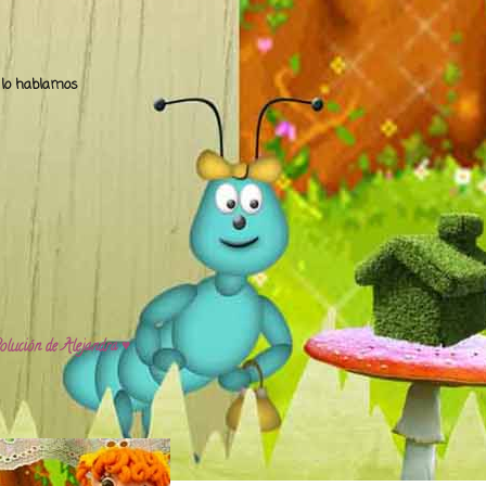
.. lo hablamos
olución de Alejandra ♥️