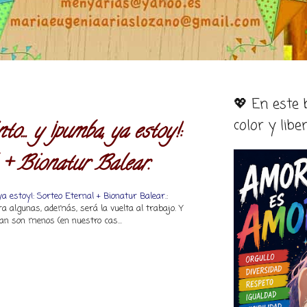
💖 En este
color y libe
to... y ¡pumba, ya estoy!:
 + Bionatur Balear.
ya estoy!: Sorteo Eternal + Bionatur Balear.
:
ara algunas, además, será la vuelta al trabajo. Y
an son menos (en nuestro cas...