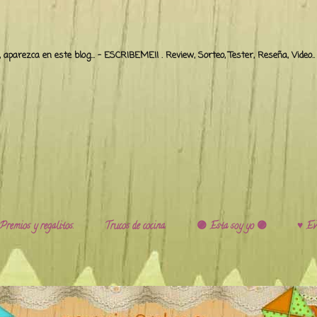
o, aparezca en este blog... - ESCRIBEME!! . Review, Sorteo, Tester, Reseña, Video
Premios y regalitos.
Trucos de cocina.
🟣 Esta soy yo 🟣
♥️ Ev