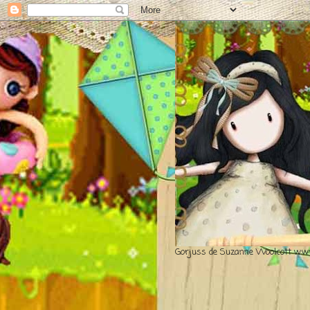
Gorjuss de Suzanne Woolcott www