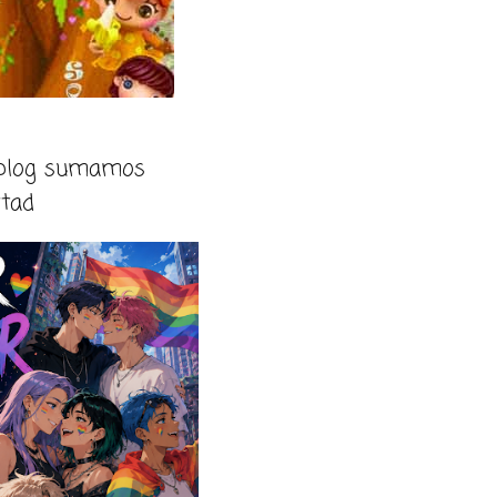
 blog sumamos
rtad