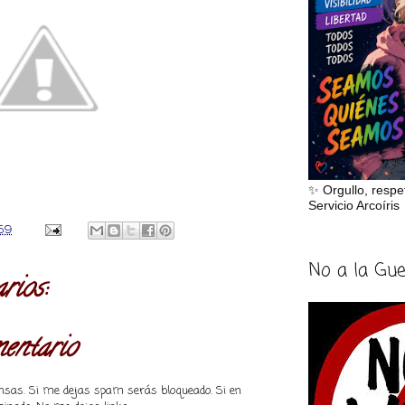
✨ Orgullo, respe
Servicio Arcoíris
:59
No a la Gu
rios:
mentario
piensas. Si me dejas spam serás bloqueado. Si en