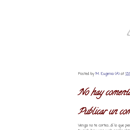
Posted by
M. Eugenia (A)
at
13
No hay comenta
Publicar un co
Venga no te cortes...dí lo que 