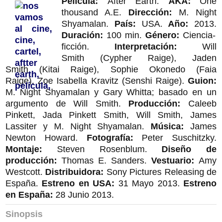
Película:
After Earth.
AKA:
One
thousand A.E.
Dirección:
M. Night
Shyamalan.
País:
USA.
Año:
2013.
Duración:
100 min.
Género:
Ciencia-
ficción.
Interpretación:
Will
Smith (Cypher Raige), Jaden
Smith (Kitai Raige), Sophie Okonedo (Faia
Raige), Zoe Isabella Kravitz (Senshi Raige).
Guion:
M. Night Shyamalan y Gary Whitta; basado en un
argumento de Will Smith.
Producción:
Caleeb
Pinkett, Jada Pinkett Smith, Will Smith, James
Lassiter y M. Night Shyamalan.
Música:
James
Newton Howard.
Fotografía:
Peter Suschitzky.
Montaje:
Steven Rosenblum.
Diseño de
producción:
Thomas E. Sanders.
Vestuario:
Amy
Westcott.
Distribuidora:
Sony Pictures Releasing de
España.
Estreno en USA:
31 Mayo 2013.
Estreno
en España:
28 Junio 2013.
Sinopsis