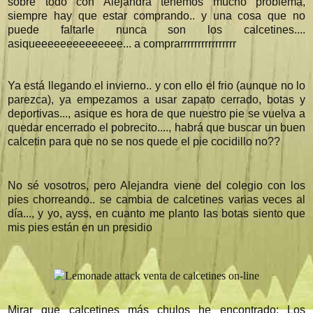
sobre todo con Alejandra tenemos mucho problema,
siempre hay que estar comprando.. y una cosa que no
puede faltarle nunca son los calcetines....
asiqueeeeeeeeeeeeee... a comprarrrrrrrrrrrrrrrr
Ya está llegando el invierno.. y con ello el frio (aunque no lo
parezca), ya empezamos a usar zapato cerrado, botas y
deportivas..., asique es hora de que nuestro pie se vuelva a
quedar encerrado el pobrecito...., habrá que buscar un buen
calcetin para que no se nos quede el pie cocidillo no??
No sé vosotros, pero Alejandra viene del colegio con los
pies chorreando.. se cambia de calcetines varias veces al
día..., y yo, ayss, en cuanto me planto las botas siento que
mis pies están en un presidio
Mirar que calcetines más chulos he encontrado: Los