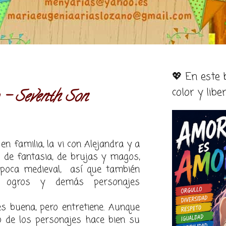
💖 En este
color y libe
o - Seventh Son
en familia, la vi con Alejandra y a
de fantasia, de brujas y magos,
época medieval, así que también
, ogros y demás personajes
es buena, pero entretiene. Aunque
 de los personajes hace bien su