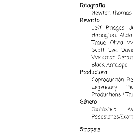
Fotografía
Newton Thomas 
Reparto
Jeff Bridges, J
Harington, Alicia
Traue, Olivia W
Scott Lee, Davi
Wickman, Gerard 
Black Antelope
Productora
Coproducción Re
Legendary Pi
Productions / Th
Género
Fantástico. 
Posesiones/Exorci
Sinopsis