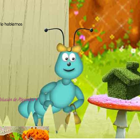
.. lo hablamos
olución de Alejandra ♥️