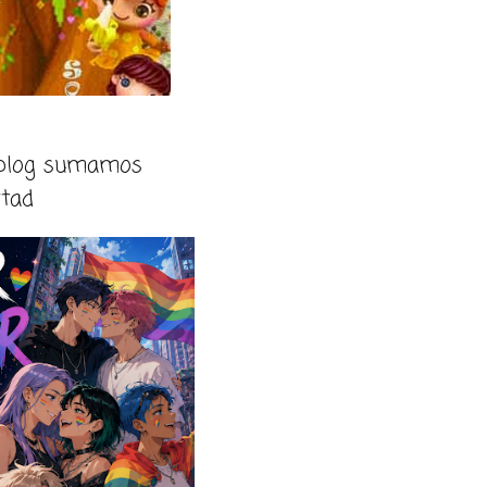
 blog sumamos
rtad