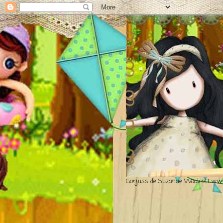
Gorjuss de Suzanne Woolcott www