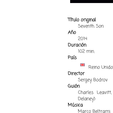
Título original
Seventh Son
Año
2014
Duración
102 min.
País
Reino Unido
Director
Sergey Bodrov
Guión
Charles Leavitt
Delaney)
Música
Marco Beltrami