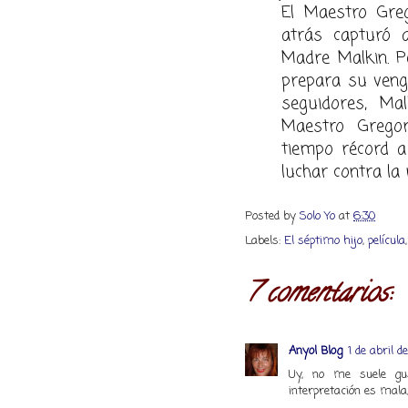
El Maestro Greg
atrás capturó 
Madre Malkin. P
prepara su veng
seguidores, Mal
Maestro Grego
tiempo récord 
luchar contra la
Posted by
Solo Yo
at
6:30
Labels:
El séptimo hijo
,
película
7 comentarios:
Anyol Blog
1 de abril d
Uy, no me suele gus
interpretación es mala,