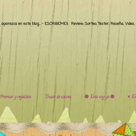
o, aparezca en este blog... - ESCRIBEME!! . Review, Sorteo, Tester, Reseña, Video
Premios y regalitos.
Trucos de cocina.
🟣 Esta soy yo 🟣
♥️ Ev