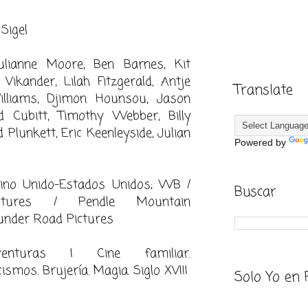
Sigel
ulianne Moore, Ben Barnes, Kit
 Vikander, Lilah Fitzgerald, Antje
Translate
illiams, Djimon Hounsou, Jason
d Cubitt, Timothy Webber, Billy
Plunkett, Eric Keenleyside, Julian
Powered by
ino Unido-Estados Unidos; WB /
Buscar
ctures / Pendle Mountain
under Road Pictures
Aventuras | Cine familiar.
smos. Brujería. Magia. Siglo XVIII
Solo Yo en 