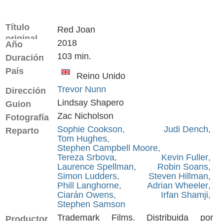
Título
Red Joan
original
2018
Año
103 min.
Duración
País
Reino Unido
Trevor Nunn
Dirección
Lindsay Shapero
Guion
Zac Nicholson
Fotografía
Sophie Cookson
,
Judi Dench
,
Reparto
Tom Hughes
,
Stephen Campbell Moore
,
Tereza Srbova
,
Kevin Fuller
,
Laurence Spellman
,
Robin Soans
,
Simon Ludders
,
Steven Hillman
,
Phill Langhorne
,
Adrian Wheeler
,
Ciarán Owens
,
Irfan Shamji
,
Stephen Samson
Trademark Films. Distribuida por
Productor