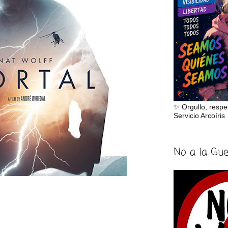
✨ Orgullo, respe
Servicio Arcoíris
No a la Gu