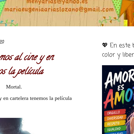
020
💖 En este
color y libe
os al cine y en
s la película
Mortal.
 en cartelera tenemos la película