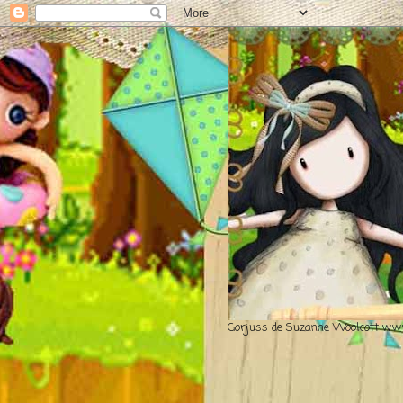
Gorjuss de Suzanne Woolcott www