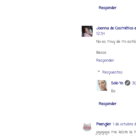
Responder
Joanna de Cosmética e
12:34
No es muy de mi estilo
Besos
Responder
Respuestas
Solo Yo
30
Bs
Responder
Peengler
1 de octubre 
jajajaja me leíste la 