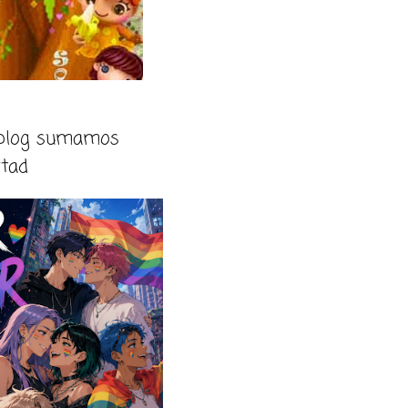
 blog sumamos
rtad