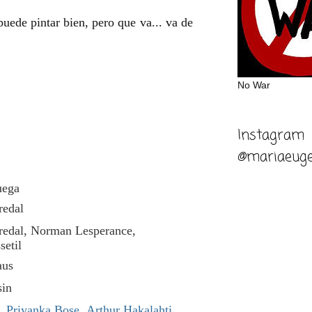
puede pintar bien, pero que va... va de
No War
Instagram
@mariaeuge
ega
redal
edal,
Norman Lesperance,
setil
aus
in
,
Priyanka Bose
,
Arthur Hakalahti
,