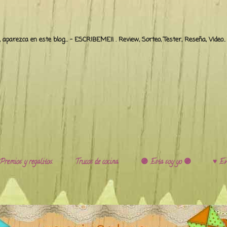
o, aparezca en este blog... - ESCRIBEME!! . Review, Sorteo, Tester, Reseña, Video
Premios y regalitos.
Trucos de cocina.
🟣 Esta soy yo 🟣
♥️ Ev