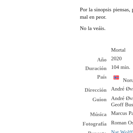
Por la sinopsis piensas, 
mal en peor.
No la veáis.
Mortal
2020
Año
104 min.
Duración
País
Noru
André Øv
Dirección
André Øvr
Guion
Geoff Bus
Marcus P
Música
Roman Os
Fotografía
Nat Wolff