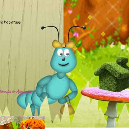
.. lo hablamos
olución de Alejandra ♥️