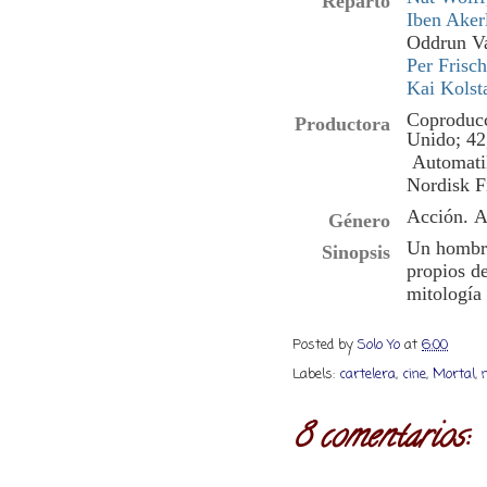
Reparto
Iben Aker
Oddrun Va
Per Frisch
Kai Kolst
Coproducc
Productora
Unido; 42
Automati
Nordisk F
Acción
.
A
Género
Un hombre
Sinopsis
propios de
mitología 
Posted by
Solo Yo
at
6:00
Labels:
cartelera
,
cine
,
Mortal
,
8 comentarios: