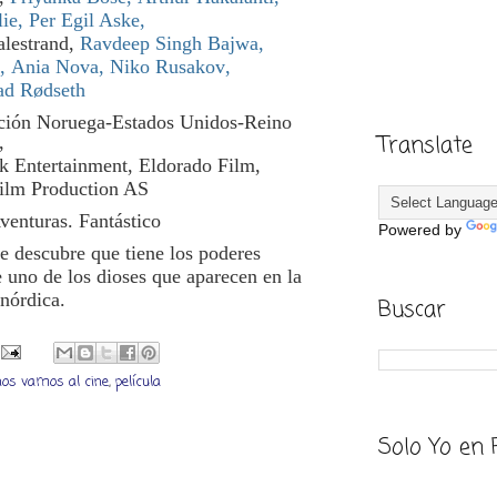
lie
,
Per Egil Aske
,
lestrand
,
Ravdeep Singh Bajwa
,
,
Ania Nova
,
Niko Rusakov
,
ad Rødseth
ión Noruega-Estados Unidos-Reino
Translate
,
k Entertainment,
Eldorado Film,
ilm Production AS
venturas
.
Fantástico
Powered by
 descubre que tiene los poderes
 uno de los dioses que aparecen en la
nórdica.
Buscar
nos vamos al cine
,
película
Solo Yo en 