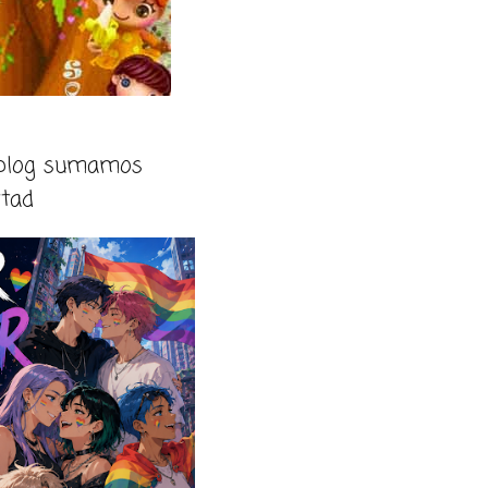
 blog sumamos
rtad