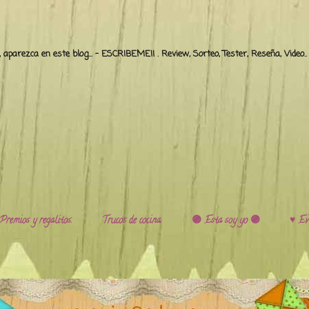
o, aparezca en este blog... - ESCRIBEME!! . Review, Sorteo, Tester, Reseña, Video
Premios y regalitos.
Trucos de cocina.
🟣 Esta soy yo 🟣
♥️ Ev