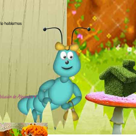
.. lo hablamos
olución de Alejandra ♥️