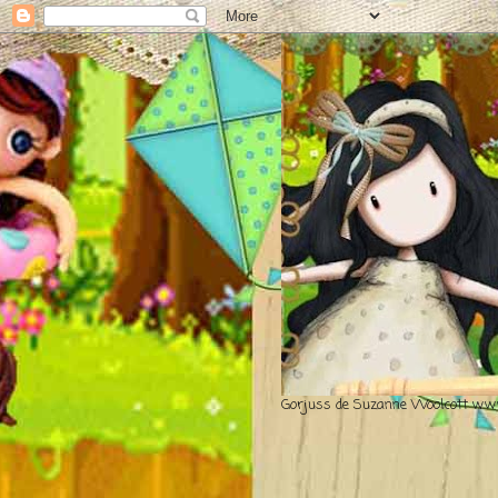
Gorjuss de Suzanne Woolcott www