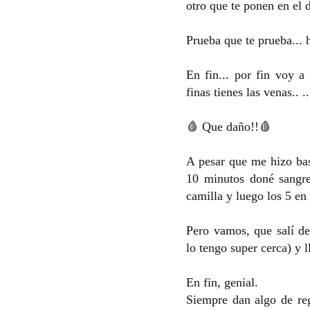
otro que te ponen en el d
Prueba que te prueba... h
En fin... por fin voy a
finas tienes las venas.. ..
🩸 Que daño!!🩸
A pesar que me hizo bas
10 minutos doné sangre
camilla y luego los 5 en
Pero vamos, que salí d
lo tengo super cerca) y l
En fin, genial.
Siempre dan algo de reg