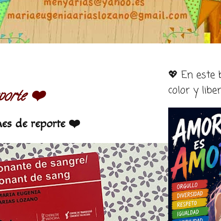
💖 En este
color y libe
porte ❤️
es de reporte ❤️