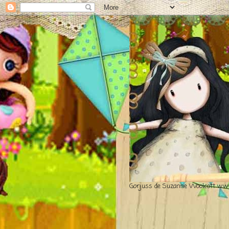
Gorjuss de Suzanne Woolcott www