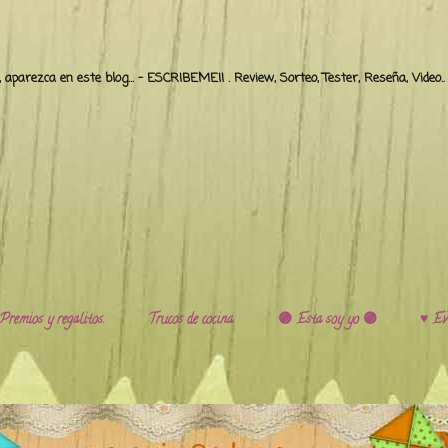
o, aparezca en este blog... - ESCRIBEME!! . Review, Sorteo, Tester, Reseña, Video
Premios y regalitos.
Trucos de cocina.
🟣 Esta soy yo 🟣
♥️ Ev