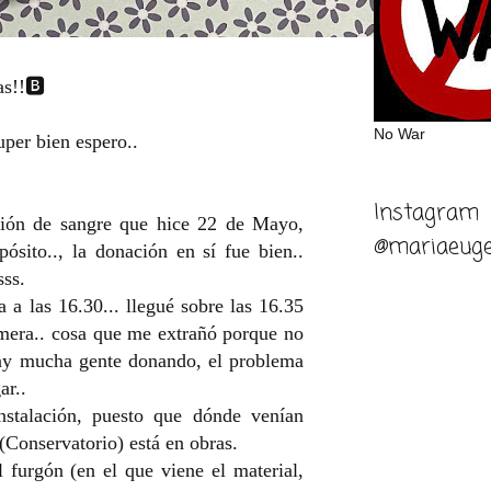
s!!🅱️
No War
per bien espero..
Instagram
ión de sangre que hice 22 de Mayo,
@mariaeuge
ósito.., la donación en sí fue bien..
sss.
 a las 16.30... llegué sobre las 16.35
rimera.. cosa que me extrañó porque no
hay mucha gente donando, el problema
ar..
nstalación, puesto que dónde venían
(Conservatorio) está en obras.
l furgón (en el que viene el material,