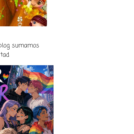
 blog sumamos
rtad