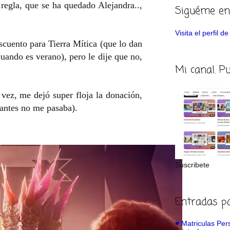
regla, que se ha quedado Alejandra..,
Siguéme en
Visita el perfil 
scuento para Tierra Mítica (que lo dan
uando es verano), pero le dije que no,
Mi canal. P
 vez, me dejó super floja la donación,
 (antes no me pasaba).
Suscribete
Entradas p
♥️ Matriculas Pe