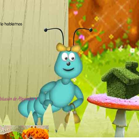
.. lo hablamos
olución de Alejandra ♥️