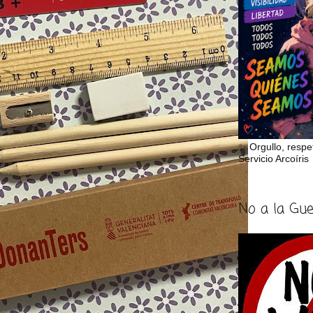
✨ Orgullo, respe
Servicio Arcoíris
No a la Gu