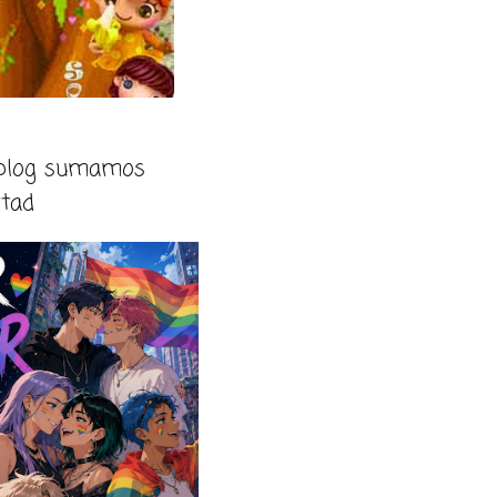
 blog sumamos
rtad