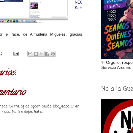
NE6
KsH
r el face, de Almudena Miguelez, gracias
43
✨ Orgullo, respe
Servicio Arcoíris
rios:
No a la Gu
mentario
piensas. Si me dejas spam serás bloqueado. Si en
inado. No me dejes links.