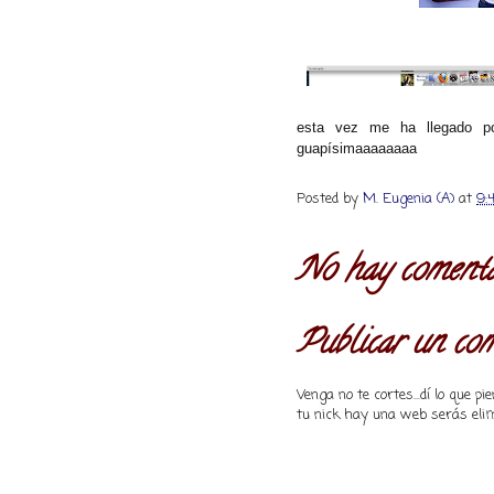
esta vez me ha llegado po
guapísimaaaaaaaa
Posted by
M. Eugenia (A)
at
9:
No hay comenta
Publicar un co
Venga no te cortes...dí lo que 
tu nick hay una web serás elim