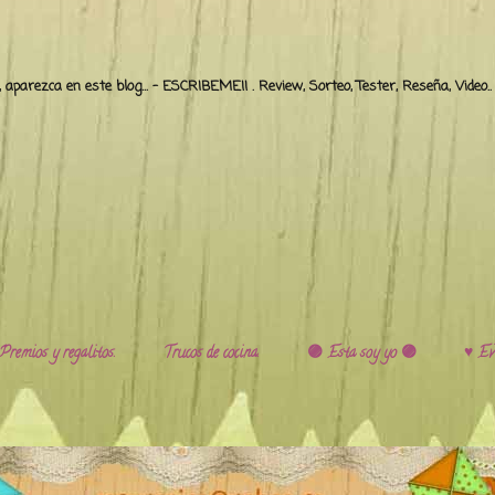
o, aparezca en este blog... - ESCRIBEME!! . Review, Sorteo, Tester, Reseña, Video
Premios y regalitos.
Trucos de cocina.
🟣 Esta soy yo 🟣
♥️ Ev