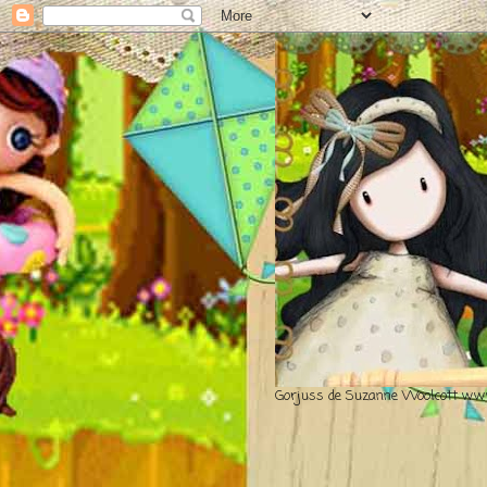
Gorjuss de Suzanne Woolcott www