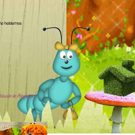
.. lo hablamos
olución de Alejandra ♥️