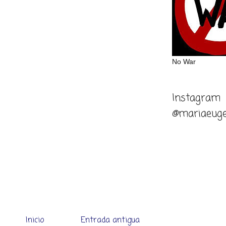
No War
Instagram
@mariaeuge
Inicio
Entrada antigua