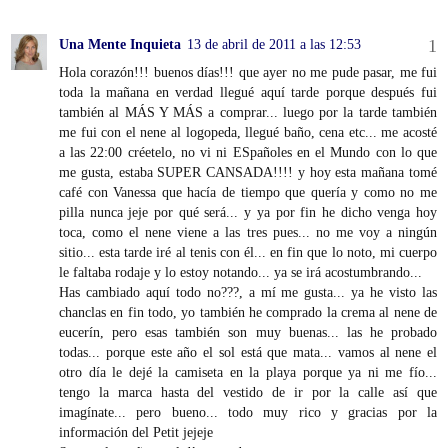
Una Mente Inquieta
13 de abril de 2011 a las 12:53
Hola corazón!!! buenos días!!! que ayer no me pude pasar, me fui
toda la mañana en verdad llegué aquí tarde porque después fui
también al MÁS Y MÁS a comprar... luego por la tarde también
me fui con el nene al logopeda, llegué baño, cena etc... me acosté
a las 22:00 créetelo, no vi ni ESpañoles en el Mundo con lo que
me gusta, estaba SUPER CANSADA!!!! y hoy esta mañana tomé
café con Vanessa que hacía de tiempo que quería y como no me
pilla nunca jeje por qué será... y ya por fin he dicho venga hoy
toca, como el nene viene a las tres pues... no me voy a ningún
sitio... esta tarde iré al tenis con él... en fin que lo noto, mi cuerpo
le faltaba rodaje y lo estoy notando... ya se irá acostumbrando...
Has cambiado aquí todo no???, a mí me gusta... ya he visto las
chanclas en fin todo, yo también he comprado la crema al nene de
eucerín, pero esas también son muy buenas... las he probado
todas... porque este año el sol está que mata... vamos al nene el
otro día le dejé la camiseta en la playa porque ya ni me fío...
tengo la marca hasta del vestido de ir por la calle así que
imagínate... pero bueno... todo muy rico y gracias por la
información del Petit jejeje