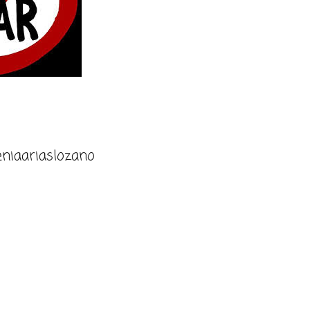
niaariaslozano