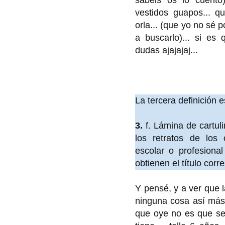
vestidos guapos... q
orla... (que yo no sé p
a buscarlo)... si e
dudas ajajajaj...
La tercera definición e
3.
f.
Lámina de cartuli
los retratos de los
escolar o profesiona
obtienen el título corr
Y pensé, y a ver que l
ninguna cosa así más d
que oye no es que sea