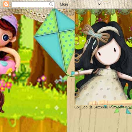
Gorjuss de Suzanne Woolcott www