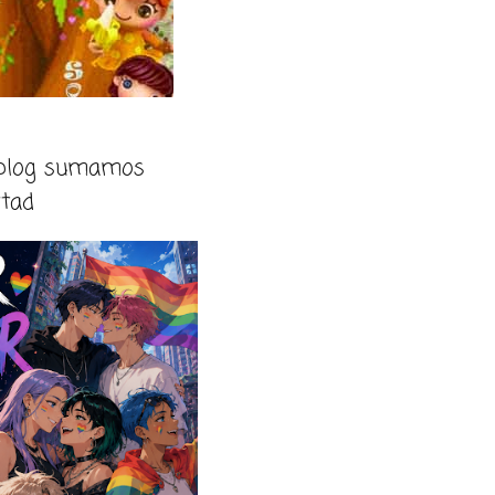
 blog sumamos
rtad