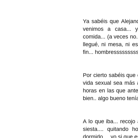
Ya sabéis que Alejand
venimos a casa... y
comida... (a veces no.
llegué, ni mesa, ni es
fin... hombressssssss
Por cierto sabéis que
vida sexual sea más a
horas en las que ante
bien.. algo bueno ten
A lo que iba... recoj
siesta.... quitando
dormido..., yo si que e