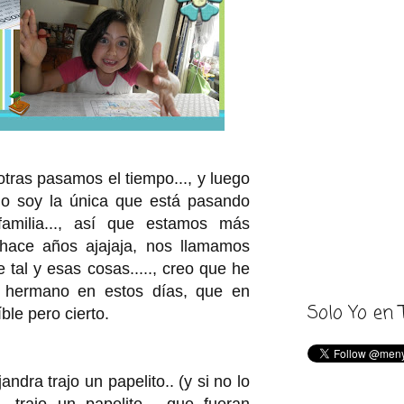
otras pasamos el tiempo..., y luego
 no soy la única que está pasando
amilia..., así que estamos más
 hace años ajajaja, nos llamamos
 tal y esas cosas....., creo que he
 hermano en estos días, que en
Solo Yo en 
íble pero cierto.
ndra trajo un papelito.. (y si no lo
, trajo un papelito... que fueran