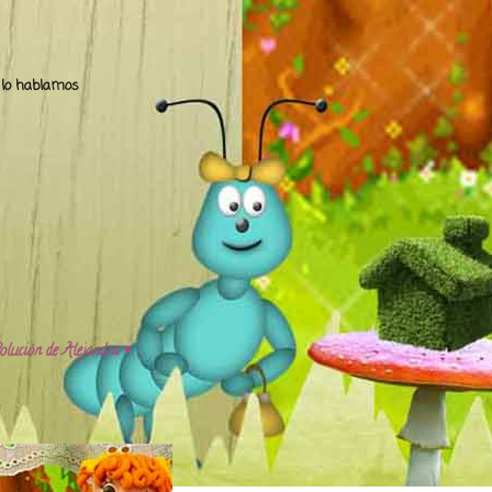
.. lo hablamos
olución de Alejandra ♥️