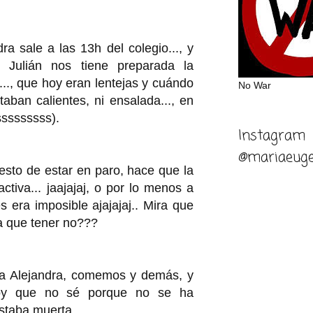
ra sale a las 13h del colegio..., y
 Julián nos tiene preparada la
..., que hoy eran lentejas y cuándo
No War
taban calientes, ni ensalada..., en
sssssssss).
Instagram
@mariaeuge
 esto de estar en paro, hace que la
ctiva... jaajajaj, o por lo menos a
s era imposible ajajajaj.. Mira que
ía que tener no???
o a Alejandra, comemos y demás, y
 hoy que no sé porque no se ha
staba muerta.....