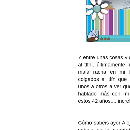
Y entre unas cosas y 
al tlfn.. últimamente
mala racha en mi f
colgados al tlfn que
unos a otros a ver que
hablado más con mi
estos 42 años..., incre
Cómo sabéis ayer Aleja
sabéis os lo cuento)