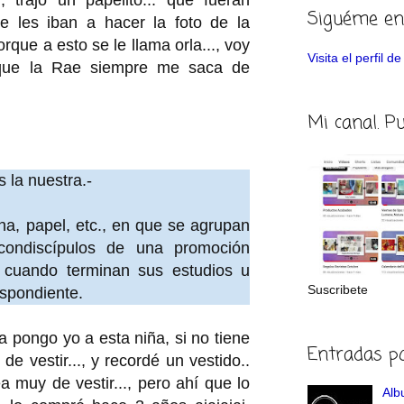
Siguéme en
ue les iban a hacer la foto de la
orque a esto se le llama orla..., voy
Visita el perfil 
s que la Rae siempre me saca de
Mi canal. P
s la nuestra.-
na, papel,
etc.
, en que se agrupan
 condiscípulos de una promoción
l cuando terminan sus estudios u
Suscribete
espondiente.
a pongo yo a esta niña, si no tiene
Entradas p
e vestir..., y recordé un vestido..
 muy de vestir..., pero ahí que lo
Albu