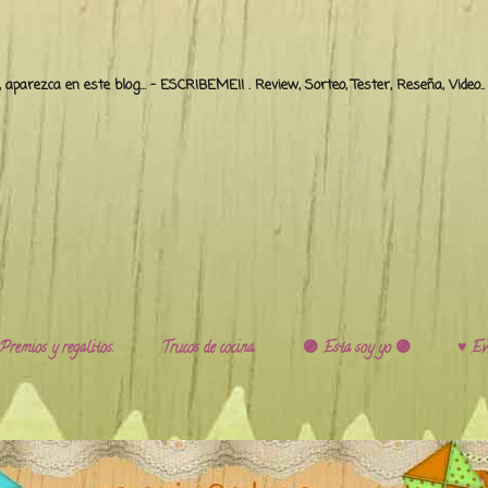
o, aparezca en este blog... - ESCRIBEME!! . Review, Sorteo, Tester, Reseña, Video
Premios y regalitos.
Trucos de cocina.
🟣 Esta soy yo 🟣
♥️ Ev