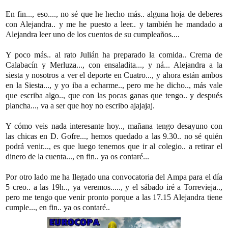
En fin..., eso...., no sé que he hecho más.. alguna hoja de deberes
con Alejandra.. y me he puesto a leer.. y también he mandado a
Alejandra leer uno de los cuentos de su cumpleaños....
Y poco más.. al rato Julián ha preparado la comida.. Crema de
Calabacín y Merluza..., con ensaladita..., y ná... Alejandra a la
siesta y nosotros a ver el deporte en Cuatro..., y ahora están ambos
en la Siesta..., y yo iba a echarme.., pero me he dicho.., más vale
que escriba algo.., que con las pocas ganas que tengo.. y después
plancha..., va a ser que hoy no escribo ajajajaj.
Y cómo veis nada interesante hoy.., mañana tengo desayuno con
las chicas en D. Gofre..., hemos quedado a las 9.30.. no sé quién
podrá venir..., es que luego tenemos que ir al colegio.. a retirar el
dinero de la cuenta..., en fin.. ya os contaré...
Por otro lado me ha llegado una convocatoria del Ampa para el día
5 creo.. a las 19h.., ya veremos....., y el sábado iré a Torrevieja..,
pero me tengo que venir pronto porque a las 17.15 Alejandra tiene
cumple..., en fin.. ya os contaré..