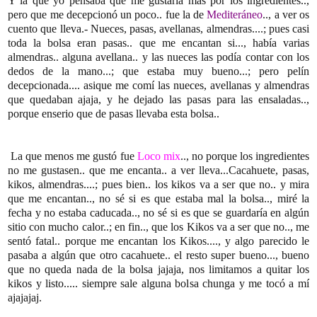
Y la que yo pensaba que me gustaría más por los ingredientes..,
pero que me decepcionó un poco.. fue la de
Mediteráneo
.., a ver os
cuento que lleva.- Nueces, pasas, avellanas, almendras....; pues casi
toda la bolsa eran pasas.. que me encantan si..., había varias
almendras.. alguna avellana.. y las nueces las podía contar con los
dedos de la mano...; que estaba muy bueno...; pero pelín
decepcionada.... asique me comí las nueces, avellanas y almendras
que quedaban ajaja, y he dejado las pasas para las ensaladas..,
porque enserio que de pasas llevaba esta bolsa..
La que menos me gustó fue
Loco mix
.., no porque los ingredientes
no me gustasen.. que me encanta.. a ver lleva...Cacahuete, pasas,
kikos, almendras....; pues bien.. los kikos va a ser que no.. y mira
que me encantan.., no sé si es que estaba mal la bolsa.., miré la
fecha y no estaba caducada.., no sé si es que se guardaría en algún
sitio con mucho calor..; en fin.., que los Kikos va a ser que no.., me
sentó fatal.. porque me encantan los Kikos...., y algo parecido le
pasaba a algún que otro cacahuete.. el resto super bueno..., bueno
que no queda nada de la bolsa jajaja, nos limitamos a quitar los
kikos y listo..... siempre sale alguna bolsa chunga y me tocó a mí
ajajajaj.