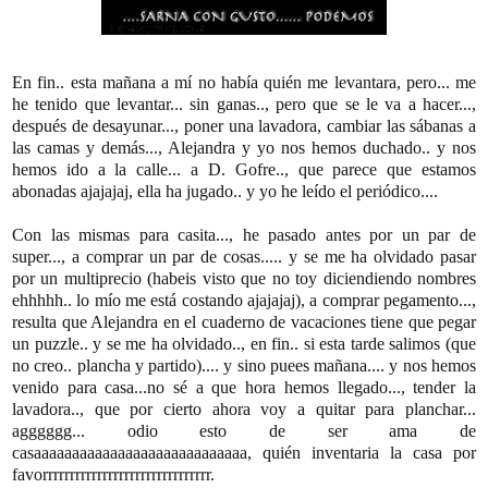
En fin.. esta mañana a mí no había quién me levantara, pero... me
he tenido que levantar... sin ganas.., pero que se le va a hacer...,
después de desayunar..., poner una lavadora, cambiar las sábanas a
las camas y demás..., Alejandra y yo nos hemos duchado.. y nos
hemos ido a la calle... a D. Gofre.., que parece que estamos
abonadas ajajajaj, ella ha jugado.. y yo he leído el periódico....
Con las mismas para casita..., he pasado antes por un par de
super..., a comprar un par de cosas..... y se me ha olvidado pasar
por un multiprecio (habeis visto que no toy diciendiendo nombres
ehhhhh.. lo mío me está costando ajajajaj), a comprar pegamento...,
resulta que Alejandra en el cuaderno de vacaciones tiene que pegar
un puzzle.. y se me ha olvidado.., en fin.. si esta tarde salimos (que
no creo.. plancha y partido).... y sino puees mañana.... y nos hemos
venido para casa...no sé a que hora hemos llegado..., tender la
lavadora.., que por cierto ahora voy a quitar para planchar...
agggggg... odio esto de ser ama de
casaaaaaaaaaaaaaaaaaaaaaaaaaaaa, quién inventaria la casa por
favorrrrrrrrrrrrrrrrrrrrrrrrrrrrrrr.