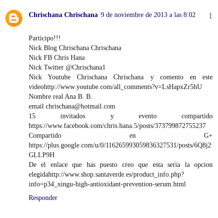
Chrischana Chrischana
9 de noviembre de 2013 a las 8:02
Participo!!!
Nick Blog Chrischana Chrischana
Nick FB Chris Hana
Nick Twitter @Chrischana1
Nick Youtube Chrischana Chrischana y comento en este
videohttp://www.youtube.com/all_comments?v=LsHapxZr5hU
Nombre real Ana B. B.
email chrischana@hotmail.com
15 invitados y evento compartido
https://www.facebook.com/chris.hana.5/posts/373799872755237
Compartido en G+
https://plus.google.com/u/0/116265993059836327531/posts/6Q8j2
GLLP9H
De el enlace que has puesto creo que esta seria la opcion
elegidahttp://www.shop.santaverde.es/product_info.php?
info=p34_xingu-high-antioxidant-prevention-serum.html
Responder