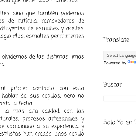
ncesa que
tienen 250 filamentos.
ltes, sino que también pod
emos
es de cutícula, removedores de
diluyentes de esmaltes y aceites,
sglo Plus, esmaltes permanentes
Translate
s
ol
videmos de las di
stintas limas
a.
Powered by
Buscar
mi primer contacto con esta
hablar de sus cepillos, pero no
asta la fecha.
 la más alta calidad, con las
turales, procesos artesanales y
Solo Yo en 
que combinado a su experiencia y
stilistas han creado unos cepillo