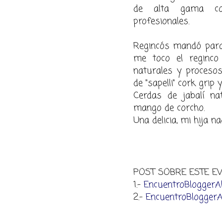
de alta gama con
profesionales.
Regincós mandó para 
me toco el reginco
na
turales y proceso
de "sapelli" cork grip 
Cerdas de jabalí na
mang
o de corcho.
Una del
icia, mi hija 
POST SOBRE ESTE EV
1.-
Encuentro
BloggerAl
2.-
EncuentroBloggerAl