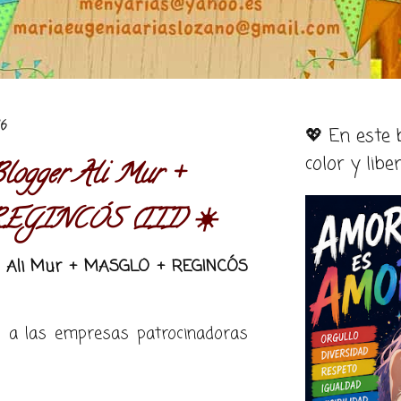
16
💖 En este
color y libe
logger Ali Mur +
GINCÓS (III) ☀️
er Ali Mur + MASGLO + REGINCÓS
 a las empresas patrocinadoras