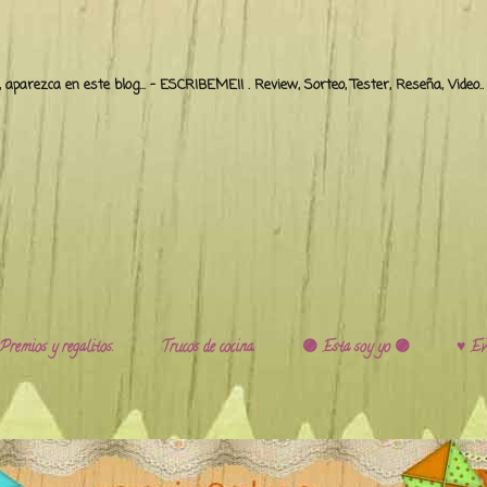
o, aparezca en este blog... - ESCRIBEME!! . Review, Sorteo, Tester, Reseña, Video
Premios y regalitos.
Trucos de cocina.
🟣 Esta soy yo 🟣
♥️ Ev