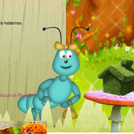
.. lo hablamos
olución de Alejandra ♥️