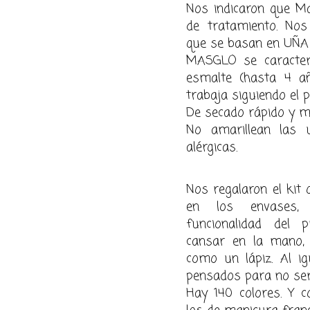
Nos
indicaron que M
de tratamiento. Nos
que se basan en UÑA
MASGLO se
car
acte
es
malte (hasta 4 a
trabaja siguiendo el p
De secado rápido y mu
No amarillean las 
alérgicas.
Nos regalaron el kit 
en
los envases
funcionalidad del p
cansar en la mano, 
como un lápiz. Al i
pensa
dos para no ser
Hay 140 colores. Y c