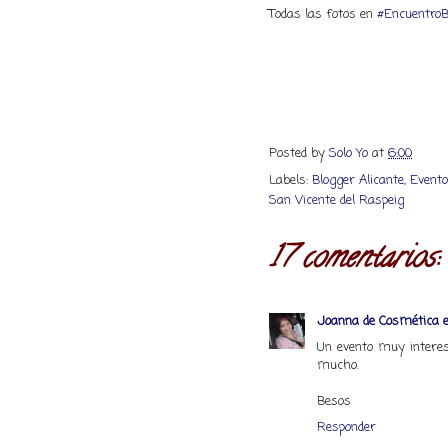
Todas las fotos en
#EncuentroB
Posted by
Solo Yo
at
6:00
Labels:
Blogger Alicante
,
Evento
San Vicente del Raspeig
17 comentarios:
Joanna de Cosmética e
Un evento muy intere
mucho.
Besos
Responder