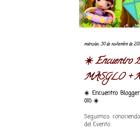
miércoles, 30 de noviembre de 20
☀️ Encuentro B
MASGLO + RE
☀️ Encuentro Blogg
(III) ☀️
Seguimos conociendo
del Evento.