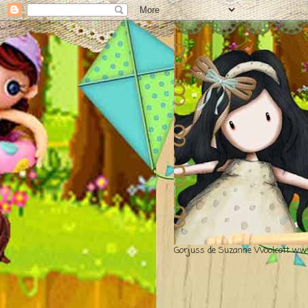
Gorjuss de Suzanne Woolcott www