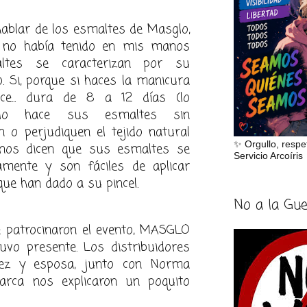
hablar de los esmaltes de Masglo,
a no había tenido en mis manos
ltes se caracterizan por su
lo. Si, porque si haces la manicura
e... dura de 8 a 12 días (lo
glo hace sus esmaltes sin
 o perjudiquen el tejido natural
✨ Orgullo, respe
nos dicen que sus esmaltes se
Servicio Arcoíris
mente y son fáciles de aplicar
que han dado a su pincel.
No a la Gu
patrocinaron el evento, M
ASGLO
uvo presente. Los distribuidores
ez y esposa, junto con N
orma
arca nos explicaron un poquito