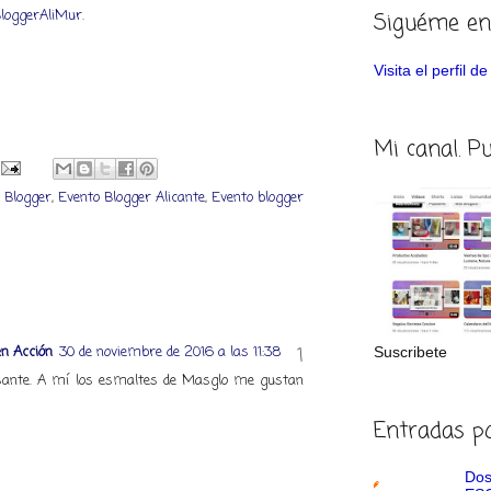
loggerAliMur
.
Siguéme en
Visita el perfil 
Mi canal. P
 Blogger
,
Evento Blogger Alicante
,
Evento blogger
n Acción
30 de noviembre de 2016 a las 11:38
Suscribete
sante. A mí los esmaltes de Masglo me gustan
Entradas p
Dos