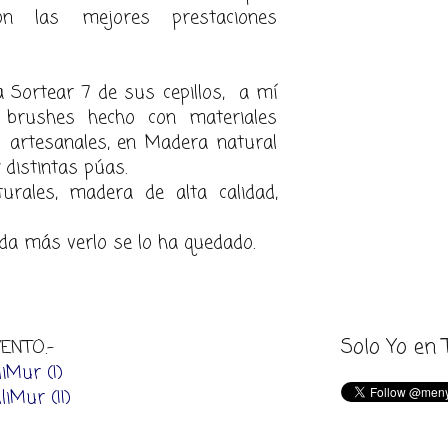
 las mejores prestaciones
Sortear 7 de sus cepillos, a mí
 brushes hecho con materiales
s artesanales, en Madera natural
y distintas púas.
turales, madera de
alta ca
lidad,
nada más verlo se lo ha quedado.
Solo Yo en 
ENTO.-
iMur (I
)
iMur (II)