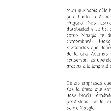
Mira que había oído 
pero hasta la fech
ninguno. Sus esma
durabilidad y su bril
como Masglo te dic
comprobaré). Mas
sustancias que dañen
de la uña. Además 
conservan estupenda
gracias a la longitud 
De las empresas que 
fue la única que est
Jose M
aría Fern
ánd
profesional de la m
sobre Masglo.