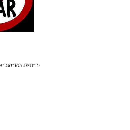
niaariaslozano