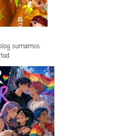
 blog sumamos
rtad