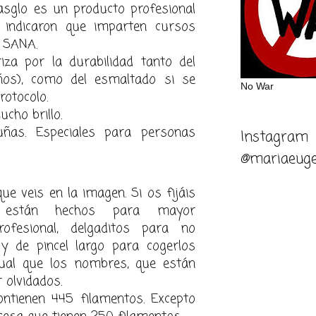
asglo es un producto profesional
 indicaron que imparten cursos
 SANA.
riza por la durabilidad tanto del
ños), como del esmaltado si se
No War
rotocolo.
cho brillo.
uñas. Especiales para personas
Instagram
@mariaeuge
que veis en la imagen. Si os f
ijáis
, están hechos p
ara mayor
rofesional,
delgaditos para no
y de pincel largo para co
gerlos
gual que los nombres, que están
 olvidados.
ontienen 445 fi
lamentos. E
xcepto