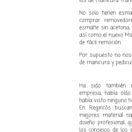
los de manicura fra
N
o solo tienen esma
comprar remo
vedor
esmalte sin acetona, 
así como el nuevo Ma
de fácil remoción.
Por supuesto no no
de manicura y pedicur
Ha sido también 
empresa, había oído 
había visto ninguno h
En Regincós buscan
mejores material na
diseño profesional, 
los consejos de los e