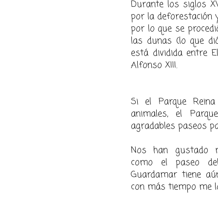
Durante los siglos XV
por la deforestación 
por lo que se procedi
las dunas (lo que d
está dividida entre 
Alfonso XIII.
Si el Parque Reina
animales, el Parqu
agradables paseos par
Nos han gustado m
como el paseo del
Guardamar tiene aú
con más tiempo me lo