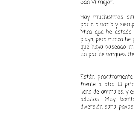
San Vi mejor..
Hay muchisimos sit
por h o por b y siemp
Mira que he estado
playa, pero nunca he 
que haya paseado muc
un par de parques (te
Están pracitcamente
frente a otro. El pr
lleno de animales, y 
adultos. Muy bon
diversión sana, pavos,