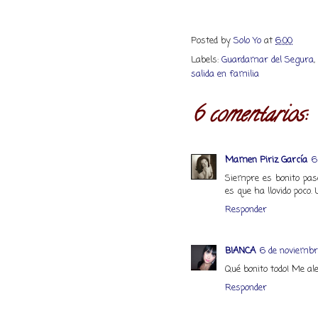
Posted by
Solo Yo
at
6:00
Labels:
Guardamar del Segura
,
salida en familia
6 comentarios:
Mamen Piriz García
6
Siempre es bonito pase
es que ha llovido poco.
Responder
BIANCA
6 de noviembre
Qué bonito todo! Me al
Responder