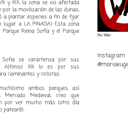
III y XIX, la zona se vio afectada
y por la movilización de las dunas,
ó a plantar especies a fin de fijar
ió lugar a LA PINADA) Esta zona
El Parque Reina Sofía y el Parque
No War
Instagram
 Sofia se caracteriza por sus
@mariaeuge
e Alfonso XIII lo es por sus
a caminantes y ciclistas.
uchísimo ambos parques, así
 Mercado Medieval, creo que
n por ver mucho más (otro día
 patearé).