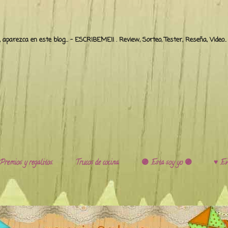
o, aparezca en este blog... - ESCRIBEME!! . Review, Sorteo, Tester, Reseña, Video
Premios y regalitos.
Trucos de cocina.
🟣 Esta soy yo 🟣
♥️ Ev