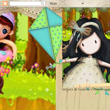
Gorjuss de Suzanne Woolcott www