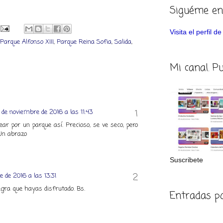
Siguéme en
Visita el perfil 
Parque Alfonso XIII
,
Parque Reina Sofia
,
Salida
,
Mi canal. P
 de noviembre de 2016 a las 11:43
ar por un parque así. Precioso, se ve seco, pero
 Un abrazo
Suscribete
 de 2016 a las 13:31
egra que hayas disfrutado. Bs.
Entradas p