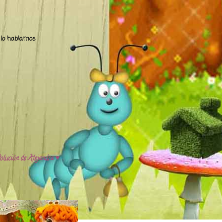
.. lo hablamos
olución de Alejandra ♥️