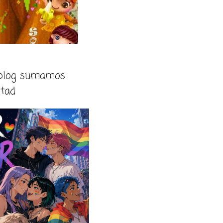
 blog sumamos
rtad