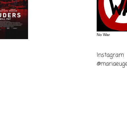
No War
Instagram
@mariaeuge