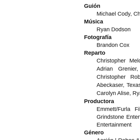
Guión
Michael Cody, Ch
Música
Ryan Dodson
Fotografía
Brandon Cox
Reparto
Christopher Mel
Adrian Grenier
Christopher R
Abeckaser
,
Texas
Carolyn Alise
,
Ry
Productora
Emmett/Furla Fi
Grindstone Ente
Entertainment
Género