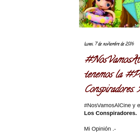
lunes, 7 de noviembre de 2016
#NosVamosAlCi
tenemos la #Pe
Conspiradores.
#NosVamosAlCine y en
Los Conspiradores.
Mi Opinión .-