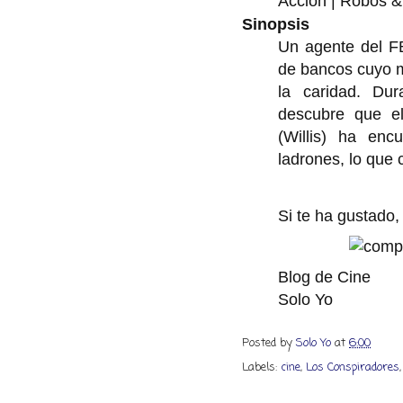
Acción
| Robos &
Sinopsis
Un agente del FB
de bancos cuyo m
la caridad. Dur
descubre que el
(Willis) ha enc
ladrones, lo que 
Si te ha gustado
Blog de Cine
Solo Yo
Posted by
Solo Yo
at
6:00
Labels:
cine
,
Los Conspiradores