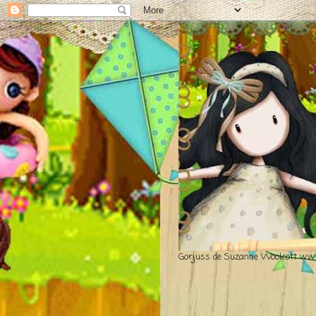
Gorjuss de Suzanne Woolcott www