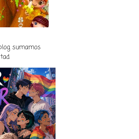
 blog sumamos
rtad