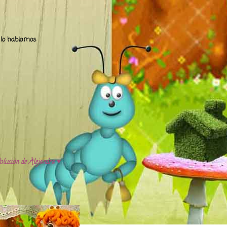
.. lo hablamos
olución de Alejandra ♥️