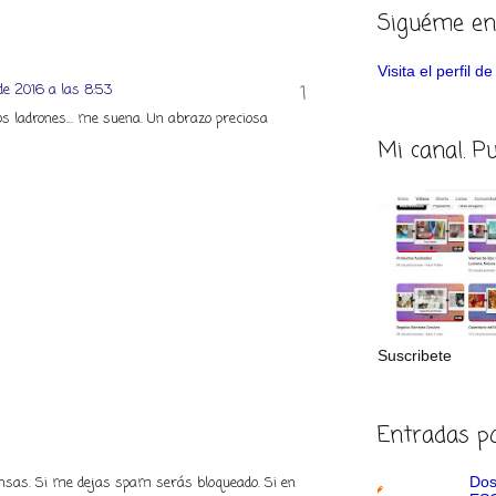
Siguéme en
Visita el perfil 
de 2016 a las 8:53
s ladrones... me suena. Un abrazo preciosa
Mi canal. P
Suscribete
Entradas p
Dos
piensas. Si me dejas spam serás bloqueado. Si en