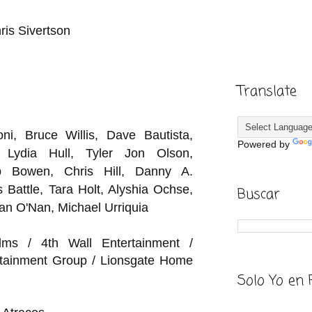
ris Sivertson
Translate
oni
,
Bruce Willis
,
Dave Bautista
,
Powered by
,
Lydia Hull
,
Tyler Jon Olson
,
ob Bowen
,
Chris Hill
,
Danny A.
 Battle
,
Tara Holt
,
Alyshia Ochse
,
Buscar
an O'Nan
,
Michael Urriquia
lms / 4th Wall Entertainment /
rtainment Group / Lionsgate Home
Solo Yo en 