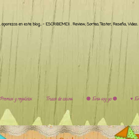
o, aparezca en este blog... - ESCRIBEME!! . Review, Sorteo, Tester, Reseña, Video
Premios y regalitos.
Trucos de cocina.
🟣 Esta soy yo 🟣
♥️ Ev