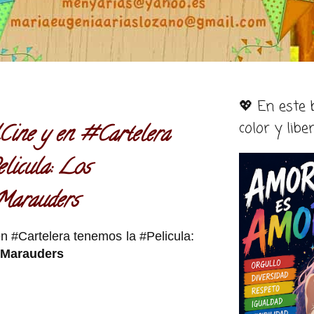
💖 En este
color y libe
ne y en #Cartelera
licula: Los
 Marauders
 #Cartelera tenemos la #Pelicula:
 Marauders