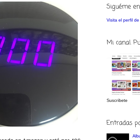
Siguéme en
Visita el perfil 
Mi canal. P
Suscribete
Entradas p
Albu