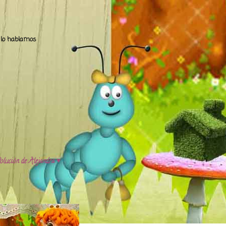
.. lo hablamos
olución de Alejandra ♥️