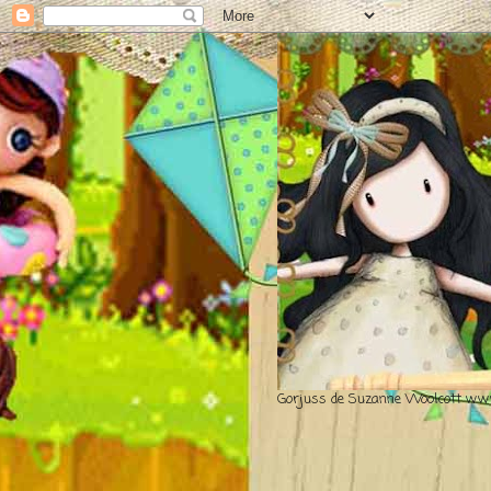
Gorjuss de Suzanne Woolcott www