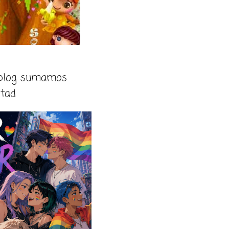
 blog sumamos
rtad