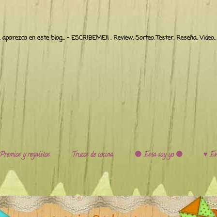
o, aparezca en este blog... - ESCRIBEME!! . Review, Sorteo, Tester, Reseña, Video
Premios y regalitos.
Trucos de cocina.
🟣 Esta soy yo 🟣
♥️ Ev