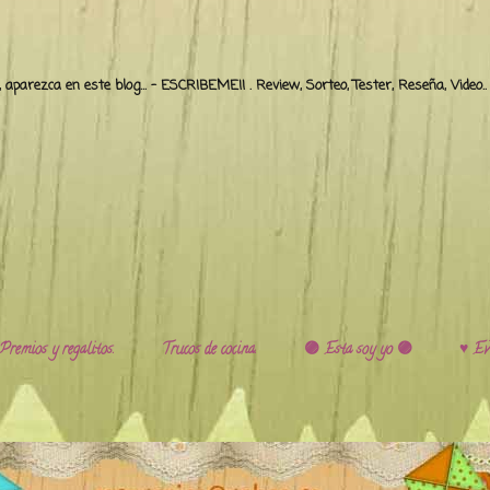
o, aparezca en este blog... - ESCRIBEME!! . Review, Sorteo, Tester, Reseña, Video
Premios y regalitos.
Trucos de cocina.
🟣 Esta soy yo 🟣
♥️ Ev