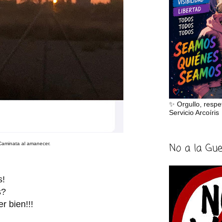
✨ Orgullo, respe
Servicio Arcoíris
Caminata al amanecer.
No a la Gu
s!
s?
r bien!!!