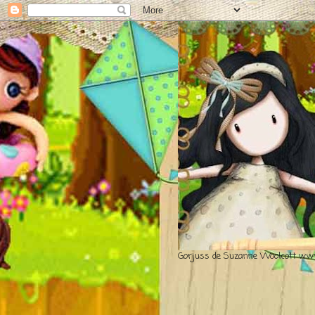
Gorjuss de Suzanne Woolcott www