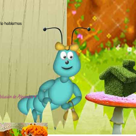
.. lo hablamos
olución de Alejandra ♥️