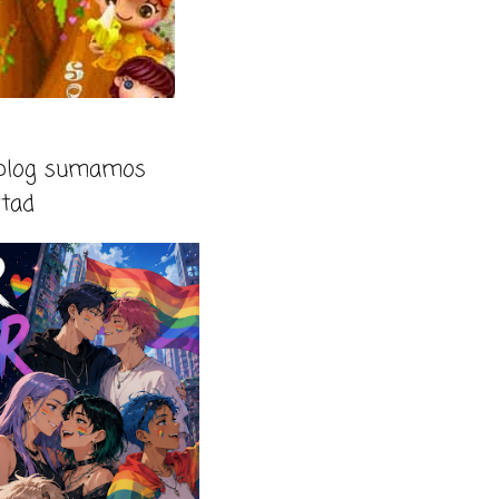
 blog sumamos
rtad