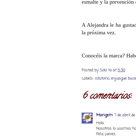
esmalte y la prevención 
A Alejandra le ha gusta
la próxima vez.
Conocéis la marca? Habé
Posted by
Solo Yo
at
5:30
Labels:
colutorio
,
enjuague buca
6 comentarios:
Marigem
7 de abril d
Hola.
Nosotros lo usamos ha
Feliz jueves.