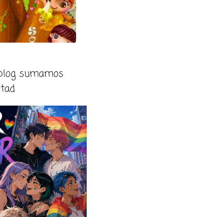
 blog sumamos
rtad