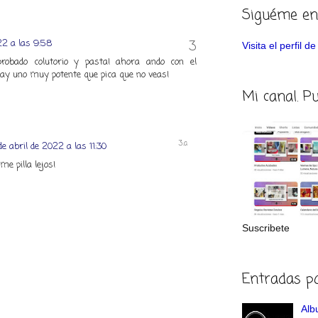
Siguéme en
22 a las 9:58
Visita el perfil 
obado colutorio y pasta! ahora ando con el
hay uno muy potente que pica que no veas!
Mi canal. P
de abril de 2022 a las 11:30
e pilla lejos!
Suscribete
Entradas p
Albu