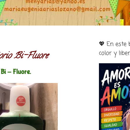
💖 En este
color y libe
orio Bi-Fluore
Bi - Fluore.