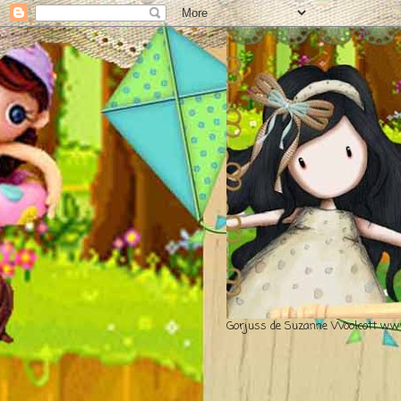
Gorjuss de Suzanne Woolcott www