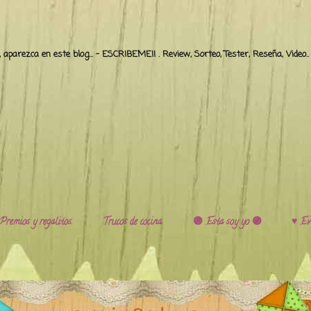
o, aparezca en este blog... - ESCRIBEME!! . Review, Sorteo, Tester, Reseña, Video
Premios y regalitos.
Trucos de cocina.
🟣 Esta soy yo 🟣
♥️ Ev