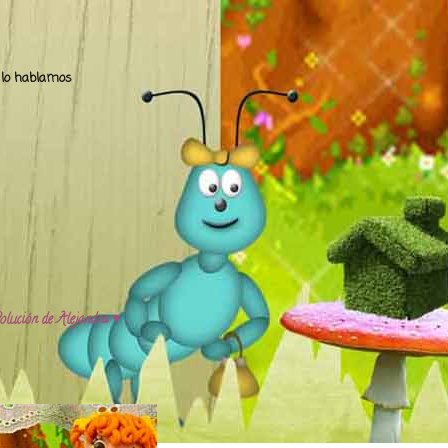
.. lo hablamos
olución de Alejandra ♥️