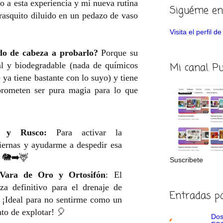
o a esta experiencia y mi nueva rutina
Siguéme en
rasquito diluido en un pedazo de vaso
Visita el perfil 
do de cabeza a probarlo?
Porque su
Mi canal. P
l y biodegradable (nada de químicos
 ya tiene bastante con lo suyo) y tiene
prometen ser pura magia para lo que
o y Rusco:
Para activar la
piernas y ayudarme a despedir esa
. 🐘➡️🦌
Suscribete
 Vara de Oro y Ortosifón
: El
a definitivo para el drenaje de
Entradas p
. ¡Ideal para no sentirme como un
to de explotar! 🎈
Dos