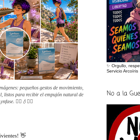
✨ Orgullo, respe
Servicio Arcoíris
 imágenes: pequeños gestos de movimiento,
No a la Gu
, listos para recibir el empujón natural de
ynfase. 🧗‍♀️💧🧘‍♀️
ivientes! 👋