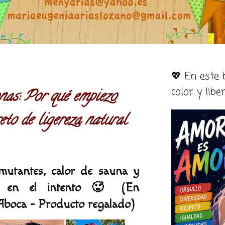
💖 En este
color y libe
as: Por qué empiezo
to de ligereza natural
utantes, calor de sauna y
 en el intento 🥵 (En
Aboca - Producto regalado)