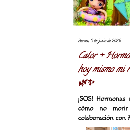
viernes, 5 de junio de 2026
Calor + Hormon
hoy mismo mi re
🌿✨
¡
SOS! Hormonas m
cómo no morir
colaboración con 