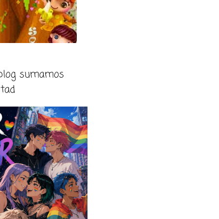
 blog sumamos
rtad