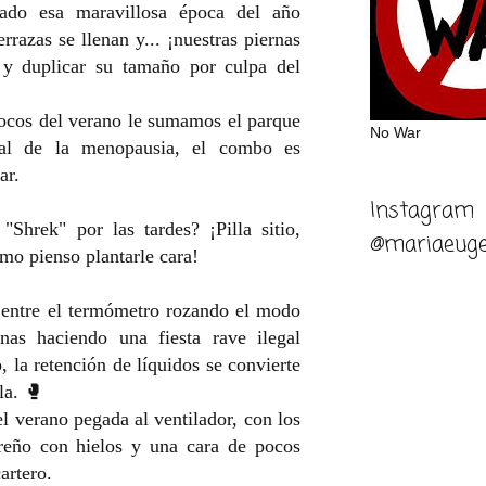
cado esa maravillosa época del año
terrazas se llenan y... ¡nuestras piernas
 y duplicar su tamaño por culpa del
focos del verano le sumamos el parque
No War
nal de la menopausia, el combo es
lar.
Instagram
"Shrek" por las tardes? ¡Pilla sitio,
@mariaeuge
mo pienso plantarle cara!
: entre el termómetro rozando el modo
nas haciendo una fiesta rave ilegal
, la retención de líquidos se convierte
ula. 🥊
l verano pegada al ventilador, con los
reño con hielos y una cara de pocos
artero.