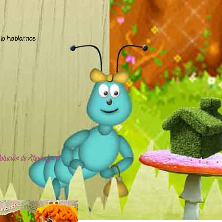
.. lo hablamos
olución de Alejandra ♥️