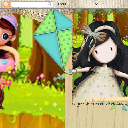
Gorjuss de Suzanne Woolcott www