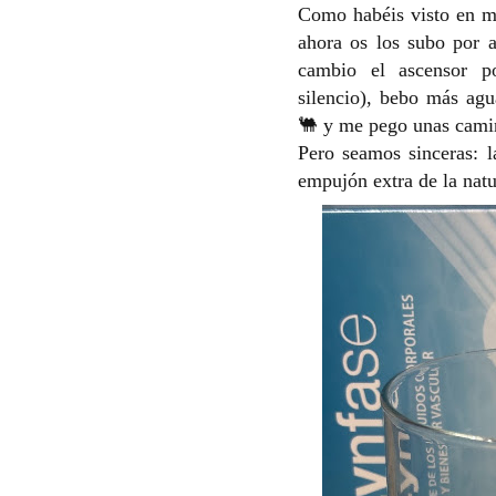
Como habéis visto en m
ahora os los subo por a
cambio el ascensor po
silencio), bebo más ag
🐫 y me pego unas camin
Pero seamos sinceras: l
empujón extra de la nat