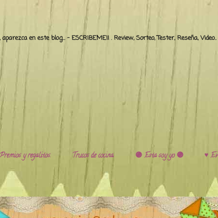
o, aparezca en este blog... - ESCRIBEME!! . Review, Sorteo, Tester, Reseña, Video
Premios y regalitos.
Trucos de cocina.
🟣 Esta soy yo 🟣
♥️ Ev