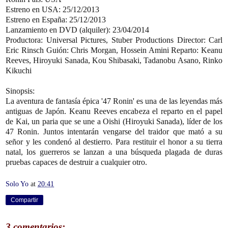
Estreno en USA:
25/12/2013
Estreno en España:
25/12/2013
Lanzamiento en DVD (alquiler):
23/04/2014
Productora:
Universal Pictures, Stuber Productions
Director:
Carl
Eric Rinsch
Guión:
Chris Morgan, Hossein Amini
Reparto:
Keanu
Reeves, Hiroyuki Sanada, Kou Shibasaki, Tadanobu Asano, Rinko
Kikuchi
Sinopsis:
La aventura de fantasía épica '47 Ronin' es una de las leyendas más
antiguas de Japón. Keanu Reeves encabeza el reparto en el papel
de Kai, un paria que se une a Oishi (Hiroyuki Sanada), líder de los
47 Ronin. Juntos intentarán vengarse del traidor que mató a su
señor y les condenó al destierro. Para restituir el honor a su tierra
natal, los guerreros se lanzan a una búsqueda plagada de duras
pruebas capaces de destruir a cualquier otro.
Solo Yo
at
20:41
Compartir
3 comentarios: