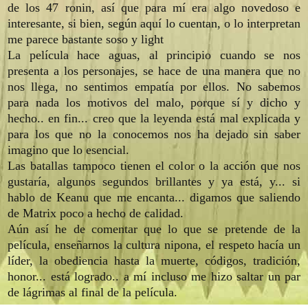
de los 47 ronin, así que para mí era algo novedoso e
interesante, si bien, según aquí lo cuentan, o lo interpretan
me parece bastante soso y light
La película hace aguas, al principio cuando se nos
presenta a los personajes, se hace de una manera que no
nos llega, no sentimos empatía por ellos. No sabemos
para nada los motivos del malo, porque sí y dicho y
hecho.. en fin... creo que la leyenda está mal explicada y
para los que no la conocemos nos ha dejado sin saber
imagino que lo esencial.
Las batallas tampoco tienen el color o la acción que nos
gustaría, algunos segundos brillantes y ya está, y... si
hablo de Keanu que me encanta... digamos que saliendo
de Matrix poco a hecho de calidad.
Aún así he de comentar que lo que se pretende de la
película, enseñarnos la cultura nipona, el respeto hacía un
líder, la obediencia hasta la muerte, códigos, tradición,
honor... está logrado.. a mí incluso me hizo saltar un par
de lágrimas al final de la película.