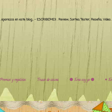
o, aparezca en este blog... - ESCRIBEME!! . Review, Sorteo, Tester, Reseña, Video
Premios y regalitos.
Trucos de cocina.
🟣 Esta soy yo 🟣
♥️ Ev