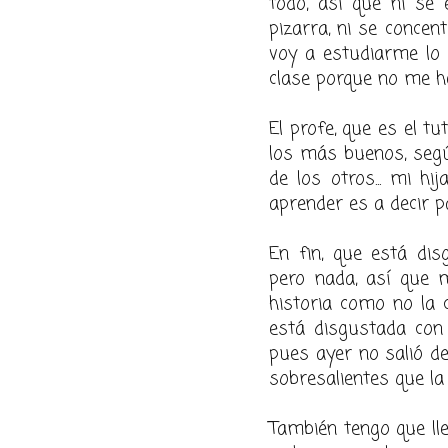
todo, así que ni se e
pizarra, ni se concent
voy a estudiarme lo 
clase porque no me he
El profe, que es el t
los más buenos, segú
de los otros... mi hi
aprender es a decir pa
En fin, que está dis
pero nada, así que 
historia como no la 
está disgustada con
pues ayer no salió d
sobresalientes que la d
También tengo que lle