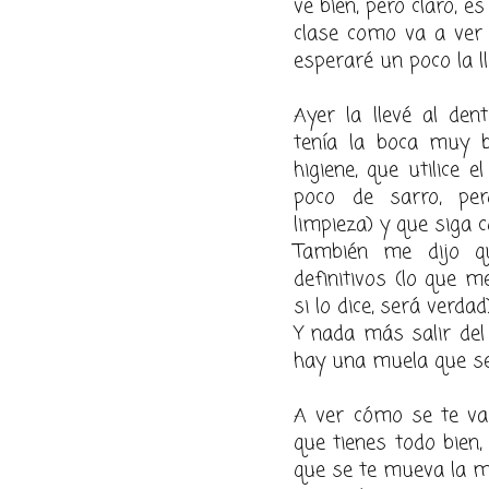
ve bien, pero claro, es
clase como va a ver b
esperaré un poco la ll
Ayer la llevé al dent
tenía la boca muy b
higiene, que utilice e
poco de sarro, pe
limpieza) y que siga c
También me dijo qu
definitivos (lo que 
si lo dice, será verdad)
Y nada más salir del
hay una muela que se m
A ver cómo se te va 
que tienes todo bien,
que se te mueva la mu