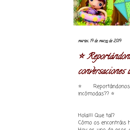
martes, 19 de marzo de 2019
⭐️ Reportándono
conversaciones 
⭐️ Reportándonos 
incómodas?? ⭐️
Hola!!! Que tal?
Cómo os encontráis h
Hoy es uno de esos dí