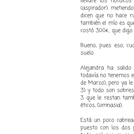
llevaré los nórdicos
(aspirador) metiendo
dicen que no hace ru
también el mío es qu
costó 300€... que digo
Bueno, pues eso, cua
suelo.
Alejandra ha salido
todavía no tenemos el
de Marzo), pero ya le
3) y todo son sobresa
3 que le restan tamb
éticos, Gimnasia).
Está un poco cabreada
puesto con los dos p