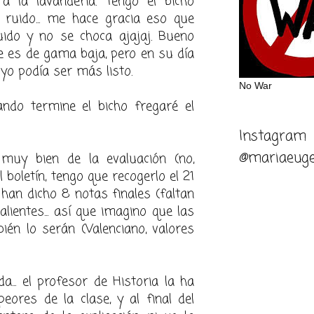
 a la lavandería. Tengo el bicho
 ruido... me hace gracia eso que
ido y no se choca ajajaj. Bueno
e es de gama baja, pero en su día
 yo podía ser más listo.
No War
ndo termine el bicho fregaré el
Instagram
@mariaeuge
 muy bien de la evaluación (no,
 boletín, tengo que recogerlo el 21
 han dicho 8 notas finales (faltan
lientes... así que imagino que las
ién lo serán (Valenciano, valores
... el profesor de Historia la ha
eores de la clase, y al final del