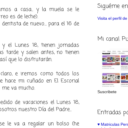
Siguéme en
amos a casa... y la muela se le
reo es de leche).
Visita el perfil 
 dentista de nuevo.... para el 16 de
Mi canal. P
 y el Lunes 18, tienen jornadas
ás tarde y salen antes, no tienen
 así que lo disfrutarán.
 claro, e iremos como todos los
e hace mi cuñado en El Escorial
no me va mucho.
Suscribete
dido de vacaciones el Lunes 18,
otros nuestro Día del Padre...
Entradas p
n se le va a regalar un bolso (he
♥️ Matriculas Pe