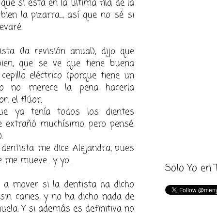
 que si está en la última fila de la
ien la pizarra..., así que no sé si
evaré.
ista (la revisión anual), dijo que
ien, que se ve que tiene buena
l cepillo eléctrico (porque tiene un
ro no merece la pena hacerla
on el flúor.
e ya tenía todos los dientes
me extrañó muchísimo, pero pensé,
.
 dentista me dice Alejandra, pues
e mueve... y yo....
Solo Yo en 
a mover si la dentista ha dicho
 sin caries, y no ha dicho nada de
ela. Y si además es definitiva no