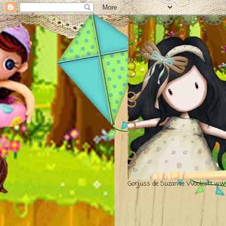
Gorjuss de Suzanne Woolcott www