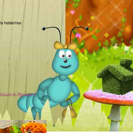
.. lo hablamos
olución de Alejandra ♥️