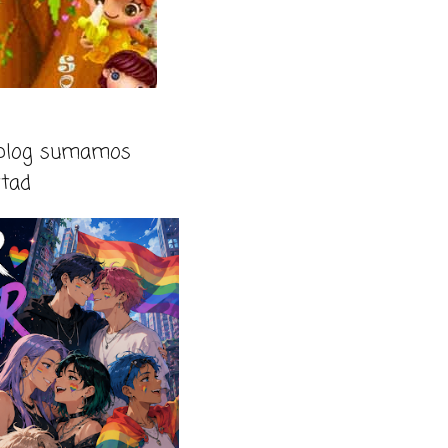
 blog sumamos
rtad