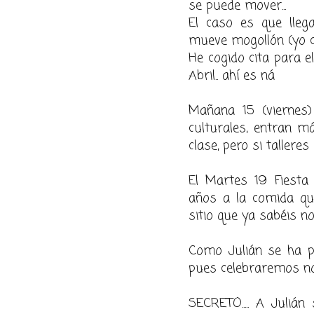
se puede mover...
El caso es que lleg
mueve mogollón (yo c
He cogido cita para el
Abril.. ahí es ná
Mañana 15 (viernes)
culturales, entran m
clase, pero si talleres
El Martes 19 Fiesta
años a la comida qu
sitio que ya sabéis 
Como Julián se ha pe
pues celebraremos nos
SECRETO..... A Juliá