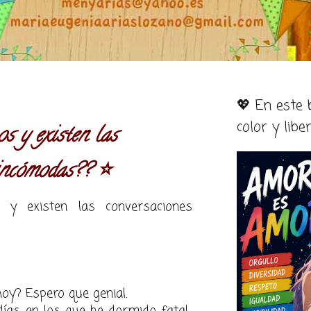
💖 En este
color y libe
s y existen las
incómodas?? ⭐️
y existen las conversaciones
oy? Espero que genial.
as en los que he dormido fatal...