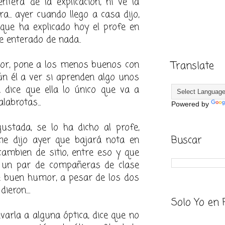
ntera de la explicación, ni ve la
ra... ayer cuando llego a casa dijo,
que ha explicado hoy el profe en
 enterado de nada..
utor, pone a los menos buenos con
Translate
n él a ver si aprenden algo unos
ja dice que ella lo único que va a
labrotas...
Powered by
gustada, se lo ha dicho al profe,
Buscar
me dijo ayer que bajará nota en
cambien de sitio, entre eso y que
 un par de compañeras de clase
e buen humor, a pesar de los dos
ieron....
Solo Yo en 
varla a alguna óptica, dice que no