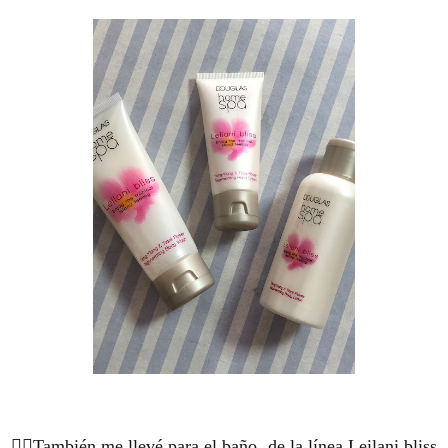
🏊‍♀️También me llevé para el baño, de la línea Leilani bliss