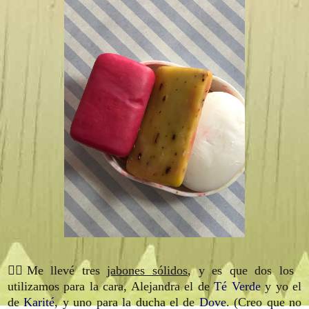
🏊‍♀️Me llevé tres
jabones sólidos
, y es que dos los
utilizamos para la cara, Alejandra el de
Té Verde
y yo el
de
Karité
, y uno para la ducha el de
Dove
. (Creo que no