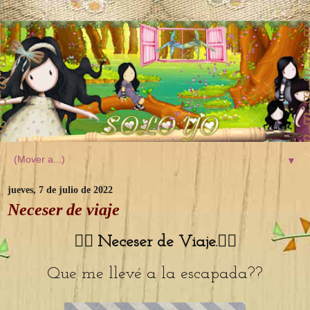
▼
jueves, 7 de julio de 2022
Neceser de viaje
🏊‍♀️
Neceser de Viaje.🏊‍♀️
Que me llevé a la escapada??