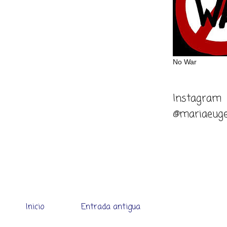
No War
Instagram
@mariaeuge
Inicio
Entrada antigua