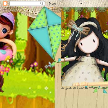
Gorjuss de Suzanne Woolcott www