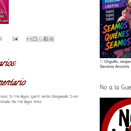
43
rios:
✨ Orgullo, respe
Servicio Arcoíris
mentario
No a la Gu
piensas. Si me dejas spam serás bloqueado. Si en
inado. No me dejes links.