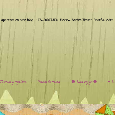
o, aparezca en este blog... - ESCRIBEME!! . Review, Sorteo, Tester, Reseña, Video
Premios y regalitos.
Trucos de cocina.
🟣 Esta soy yo 🟣
♥️ Ev