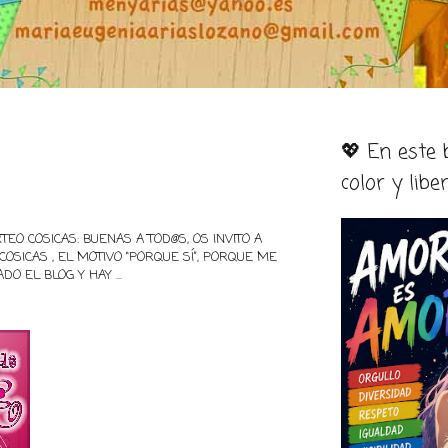
💖 En este
color y libe
TEO COSICAS: BUENAS A TOD@S, OS INVITO A
COSICAS , EL MOTIVO “PORQUE SÍ”, PORQUE ME
O EL BLOG Y HAY ...