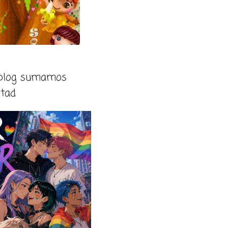
 blog sumamos
rtad