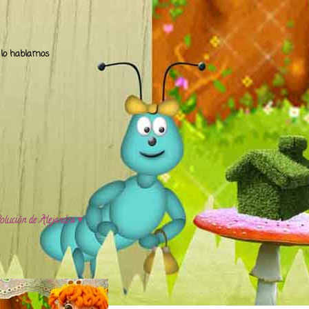
.. lo hablamos
olución de Alejandra ♥️