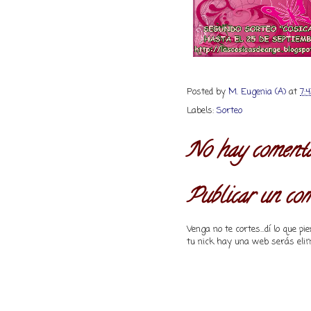
Posted by
M. Eugenia (A)
at
7:
Labels:
Sorteo
No hay comenta
Publicar un co
Venga no te cortes...dí lo que 
tu nick hay una web serás elim