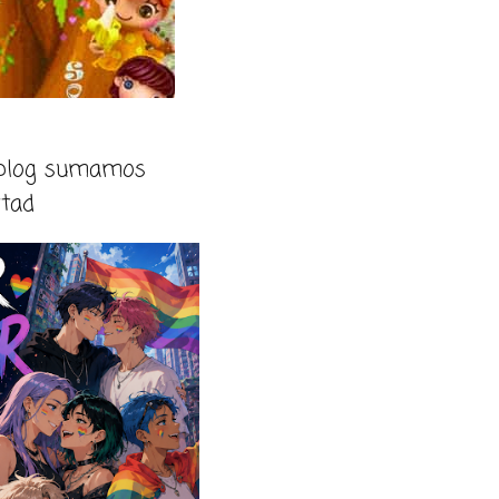
 blog sumamos
rtad