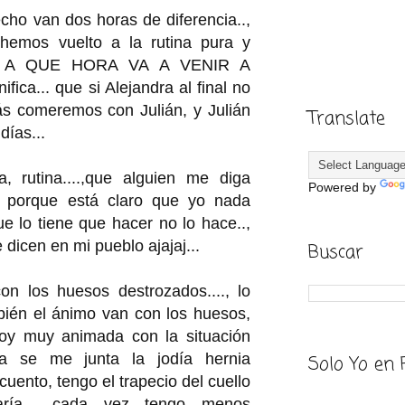
echo van dos horas de diferencia..,
 hemos vuelto a la rutina pura y
SÉ A QUE HORA VA A VENIR A
fica... que si Alejandra al final no
ás comeremos con Julián, y Julián
Translate
días...
ina, rutina....,que alguien me diga
Powered by
, porque está claro que yo nada
ue lo tiene que hacer no lo hace..,
 dicen en mi pueblo ajajaj...
Buscar
con los huesos destrozados...., lo
bién el ánimo van con los huesos,
oy muy animada con la situación
a se me junta la jodía hernia
Solo Yo en 
s cuento, tengo el trapecio del cuello
ría... cada vez tengo menos