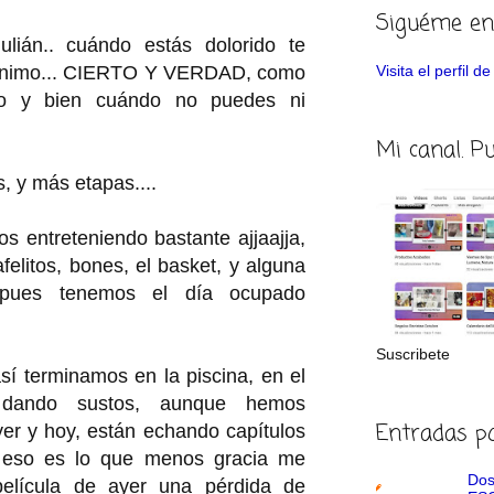
Siguéme en
lián.. cuándo estás dolorido te
 ánimo... CIERTO Y VERDAD, como
Visita el perfil 
to y bien cuándo no puedes ni
Mi canal. P
s, y más etapas....
s entreteniendo bastante ajjaajja,
afelitos, bones, el basket, y alguna
.. pues tenemos el día ocupado
Suscribete
así terminamos en la piscina, en el
 dando sustos, aunque hemos
Entradas p
er y hoy, están echando capítulos
. eso es lo que menos gracia me
Dos
película de ayer una pérdida de