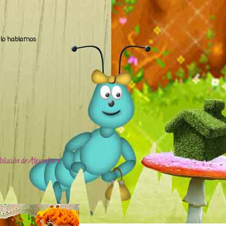
.. lo hablamos
olución de Alejandra ♥️