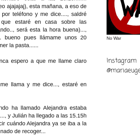
eo ajajajaj), esta mañana, a eso de
por teléfono y me dice...., saldré
í que estaré en casa sobre las
ndo.., será esta la hora buena)...,
o.. bueno pues llámame unos 20
No War
r la pasta......
Instagram
ca espero a que me llame claro
@mariaeuge
me llama y me dice..., estaré en
ndo ha llamado Alejandra estaba
.., y Julián ha llegado a las 15.15h
ir cuándo Alejandra ya se iba a la
inado de recoger...