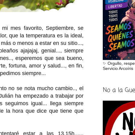
mi mes favorito, Septiembre, se
or, que la temperatura es la ideal,
más o menos a estar en su sitio...,
años ajajajaj, genial..., siempre
mes.., esperemos que sea bueno,
✨ Orgullo, respe
e, fortuna, amor y salud..., en fin,
Servicio Arcoíris
pedimos siempre...
o no se nota mucho cambio.., el
No a la Gu
Julián ha empezado a trabajar por
s seguimos igual... llega siempre
e la hora que dice que tiene que
ntentaré estar a las 13.15h......