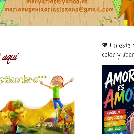
💖 En este
color y libe
 aquí