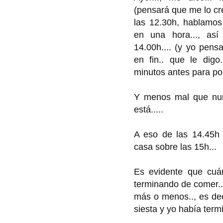
(pensará que me lo cr
las 12.30h, hablamos 
en una hora..., as
14.00h.... (y yo pensa
en fin.. que le dig
minutos antes para pone
Y menos mal que nun
está.....
A eso de las 14.45h 
casa sobre las 15h...
Es evidente que cuá
terminando de comer...
más o menos.., es dec
siesta y yo había term