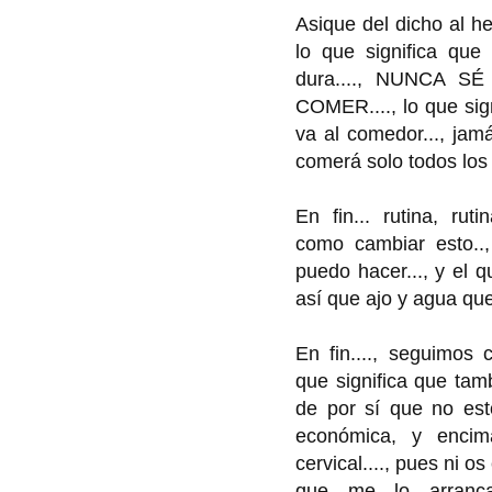
Asique del dicho al h
lo que significa que
dura...., NUNCA 
COMER...., lo que signi
va al comedor..., jam
comerá solo todos los 
En fin... rutina, rut
como cambiar esto..
puedo hacer..., y el q
así que ajo y agua que
En fin...., seguimos 
que significa que tam
de por sí que no est
económica, y encim
cervical...., pues ni o
que me lo arranca