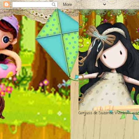
Gorjuss de Suzanne Woolcott www