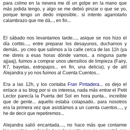
para colmo en la nevera me dí un golpe en la mano que
más jodida tengo, y algo se me debió pinzar o que se yo,
porque tengo un dedo imposible.. si intento agarrotarlo
calambrazo que me dá..., en fin...
El sábado nos levantamos tarde...., asique se nos hizo el
día cortito...., entre preparar los desayunos, ducharnos y
demás.. yo creo que salimos a la calle cerca de las 11h (ya
me direis a esas horas dónde vamos.. a ninguna parte
ajjaaj), fuimos a comprar unos utensilios de limpieza (Fairy,
K7, bayetas, estropajos... en fin, una delicia), y de allí
Alejandra y yo nos fuimos al Cuenta Cuentos...
Era a las 12h, y los contaba
Fran Pintadera
... os dejo el
enlace a su blog por si os interesa, nada más entrar el Petit
Lector parecía la Puerta del Sol en hora punta... increíble
que de gente... aquello estaba colapsado.. para nosotros
era la primera vez que asistiámos a un cuenta cuentos...., y
he de decir que repetiremos...
Alejandra salió encantada...., no hace más que contarme