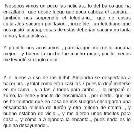
Nosotros vimos un poco las noticias.. lo del barco que ha
encallado.. que desde luego que poca cabeza el capitán...,
también nos sorprendió el telediario... que de cosas
culturales sacaron por favor..., increíble.. un telediario que
nos gustó jajajaaj, cosas de estas deberían sacar y no tanta
ruina y tanta tristeza...
Y prontito nos acostamos.., parecía que mi cuello andaba
mejor.... y bueno la noche fue mucho mejor, por lo menos
me levanté sin tanto dolor....
Y el luens a eso de las 6.45h Alejandra se despertaba a
hacer pis.. y total como eran casi las 7 pues la dejé meterse
en mi cama... y a las 7 todos para arriba...., la preparé el
zumo, la leche y trocito de ensaimada.., por cierto.. que no
os he contado que en casa de mis suegros encargaron una
ensaimada rellena de turrón y otra rellena de crema..., y
bueno estaban de vicio..., y me dieron unos trocitos para
casa..., y cómo a Alejandra la encanta.., pues nada es lo
que ha desayunado...