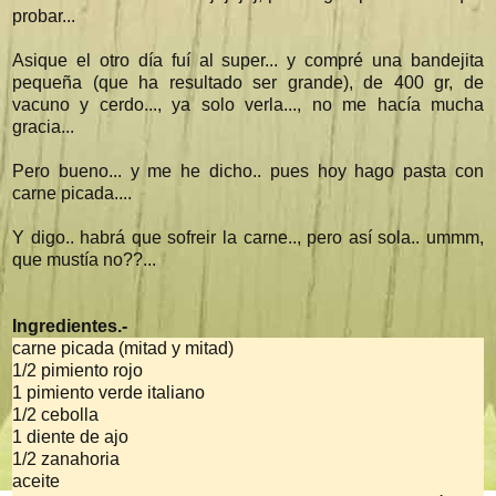
probar...
Asique el otro día fuí al super... y compré una bandejita
pequeña (que ha resultado ser grande), de 400 gr, de
vacuno y cerdo..., ya solo verla..., no me hacía mucha
gracia...
Pero bueno... y me he dicho.. pues hoy hago pasta con
carne picada....
Y digo.. habrá que sofreir la carne.., pero así sola.. ummm,
que mustía no??...
Ingredientes.-
carne picada (mitad y mitad)
1/2 pimiento rojo
1 pimiento verde italiano
1/2 cebolla
1 diente de ajo
1/2 zanahoria
aceite