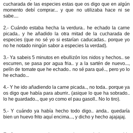
cucharada de las especies estas que os digo que en algún
momento debí comprar... y que no utilizaba hace ni se
sabe....
2.- Cuándo estaba hecha la verdura.. he echado la carne
picada.. y he añadido la otra mitad de la cucharada de
especies (que no sé yo si estarían caducadas.. porque yo
no he notado ningún sabor a especies la verdad).
3.- Ya sabeis 5 minutos en ebullizón los nidos y hechos.. se
escurren, se pasa por agua fria.. y a la sartén de nuevo...,
pelín de tomate que he echado.. no sé para qué.., pero yo lo
he echado...
4.- Y he ido añadiendo la carne picada.., no toda.. porque ya
os digo que había para aburrir.. (asique lo que ha sobrado..
lo he guardado.., que yo como el pau gasoll.. No lo tiro).
5.- Y cuándo ya había hecho todo digo.. anda.. quedaría
bien un huevo frito aquí encima..., y dicho y hecho ajajajaj.