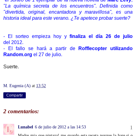
"
La química secreta de los encuentros". Definida como
"divertida, original, encantadora y maravillosa", es una
historia ideal para este verano. ¿Te apetece probar suerte?
- El sorteo empieza hoy y
finaliza el día 26 de julio
del 2012.
- El fallo se hará a partir de
Rofflecopter utilizando
Random.org
el 27 de julio.
Suerte.
M. Eugenia (A)
at
13:52
Compartir
2 comentarios:
Lunabel
6 de julio de 2012 a las 14:53
Madre mia que pintaza! me guardo esta receta porque la hare si o