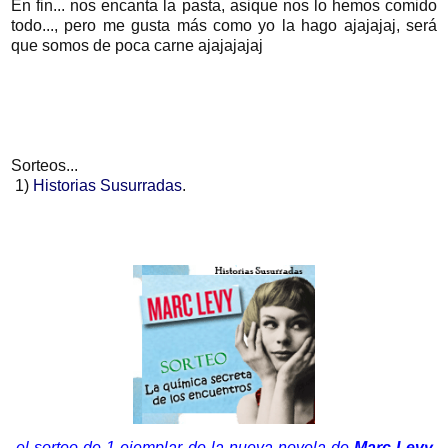
En fin... nos encanta la pasta, asique nos lo hemos comido
todo..., pero me gusta más como yo la hago ajajajaj, será
que somos de poca carne ajajajajaj
Sorteos...
1)
Historias Susurradas
.
el sorteo de 1 ejemplar de la nueva novela de
Marc Levy
,