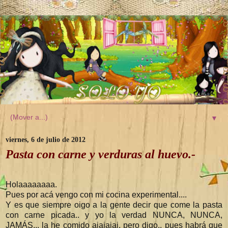
▼
viernes, 6 de julio de 2012
Pasta con carne y verduras al huevo.-
Holaaaaaaaa.
Pues por acá vengo con mi cocina experimental....
Y es que siempre oigo a la gente decir que come la pasta
con carne picada.. y yo la verdad NUNCA, NUNCA,
JAMÁS... la he comido ajajajaj, pero digo.. pues habrá que