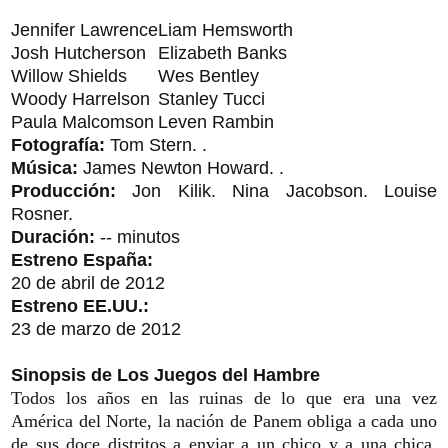
Jennifer Lawrence
Liam Hemsworth
Josh Hutcherson
Elizabeth Banks
Willow Shields
Wes Bentley
Woody Harrelson
Stanley Tucci
Paula Malcomson
Leven Rambin
Fotografía:
Tom Stern. .
Música:
James Newton Howard. .
Producción:
Jon Kilik. Nina Jacobson. Louise
Rosner.
Duración:
-- minutos
Estreno España:
20 de abril de 2012
Estreno EE.UU.:
23 de marzo de 2012
Sinopsis de Los Juegos del Hambre
Todos los años en las ruinas de lo que era una vez
América del Norte, la nación de Panem obliga a cada uno
de sus doce distritos a enviar a un chico y a una chica,