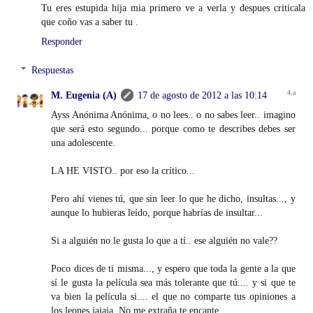
Tu eres estupida hija mia primero ve a verla y despues criticala
que coño vas a saber tu .
Responder
Respuestas
M. Eugenia (A)
17 de agosto de 2012 a las 10:14
Ayss Anónima Anónima, o no lees.. o no sabes leer.. imagino
que será esto segundo... porque como te describes debes ser
una adolescente.
LA HE VISTO.. por eso la crítico...
Pero ahí vienes tú, que sin leer lo que he dicho, insultas..., y
aunque lo hubieras leído, porque habrías de insultar...
Si a alguién no le gusta lo que a tí.. ese alguién no vale??
Poco dices de ti misma..., y espero que toda la gente a la que
sí le gusta la película sea más tolerante que tú.... y si que te
va bien la película si.... el que no comparte tus opiniones a
los leones jajaja. No me extraña te encante.