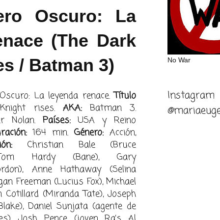
ero Oscuro: La
enace (The Dark
es / Batman 3)
No War
Instagram
 Oscuro: La leyenda renace.
Título
ight rises.
AKA:
Batman 3.
@mariaeuge
er Nolan.
Países:
USA y Reino
ración:
164 min.
Género:
Acción,
ión:
Christian Bale (Bruce
 Tom Hardy (Bane), Gary
don), Anne Hathaway (Selina
an Freeman (Lucius Fox), Michael
n Cotillard (Miranda Tate), Joseph
Blake), Daniel Sunjata (agente de
les), Josh Pence (joven Ra’s Al