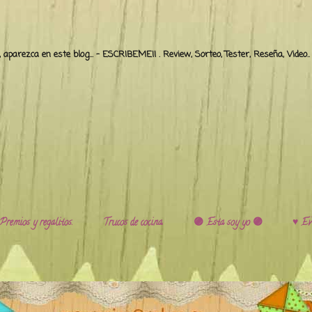
o, aparezca en este blog... - ESCRIBEME!! . Review, Sorteo, Tester, Reseña, Video
Premios y regalitos.
Trucos de cocina.
🟣 Esta soy yo 🟣
♥️ Ev