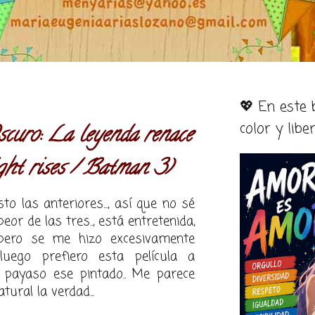
💖 En este
color y libe
curo: La leyenda renace
ht rises / Batman 3)
to las anteriores..., así que no sé
eor de las tres.., está entretenida,
ero se me hizo excesivamente
 luego prefiero esta película a
l payaso ese pintado.. Me parece
ral la verdad...