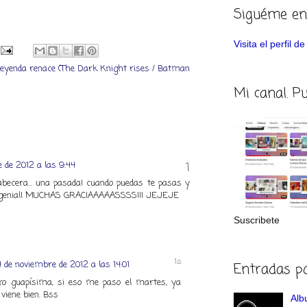
Siguéme en
Visita el perfil 
 leyenda renace (The Dark Knight rises / Batman
Mi canal. P
 de 2012 a las 9:44
becera... una pasada! cuando puedas te pasas y
 genial! MUCHAS GRACIAAAAASSSS!!! JEJEJE
Suscribete
 de noviembre de 2012 a las 14:01
Entradas p
ro guapísima, si eso me paso el martes, ya
 viene bien. Bss
Albu