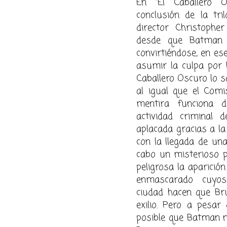
En “El Caballero O
conclusión de la tri
director Christoph
desde que Batman d
convirtiéndose, en ese
asumir la culpa por 
Caballero Oscuro lo s
al igual que el Comi
mentira funciona 
actividad criminal
aplacada gracias a l
con la llegada de una
cabo un misterioso 
peligrosa la aparició
enmascarado cuyos
ciudad hacen que Br
exilio. Pero a pesar
posible que Batman n