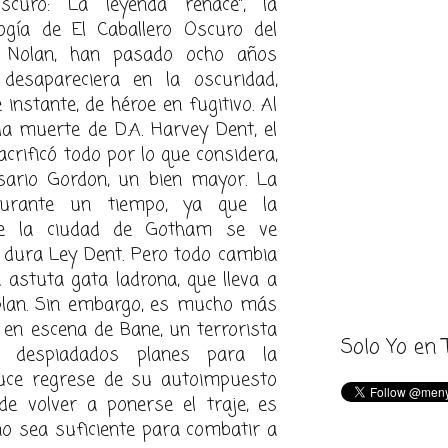
scuro: La leyenda renace”, la
logía de El Caballero Oscuro del
er Nolan, han pasado ocho años
esapareciera en la oscuridad,
 instante, de héroe en fugitivo. Al
la muerte de D.A. Harvey Dent, el
acrificó todo por lo que considera,
sario Gordon, un bien mayor. La
durante un tiempo, ya que la
 de la ciudad de Gotham se ve
a dura Ley Dent. Pero todo cambia
 astuta gata ladrona, que lleva a
plan. Sin embargo, es mucho más
n en escena de Bane, un terrorista
Solo Yo en 
 despiadados planes para la
uce regrese de su autoimpuesto
 de volver a ponerse el traje, es
o sea suficiente para combatir a