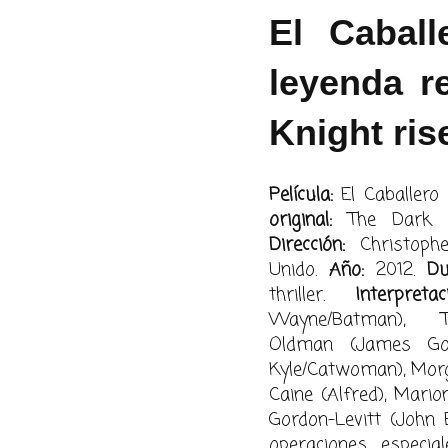
El Caball
leyenda r
Knight ris
Película:
El Caballero
original:
The Dark Kn
Dirección:
Christoph
Unido.
Año:
2012.
Du
thriller.
Interpretac
Wayne/Batman),
Oldman (James Gor
Kyle/Catwoman), Morg
Caine (Alfred), Mario
Gordon-Levitt (John 
operaciones especia