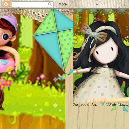
Gorjuss de Suzanne Woolcott www