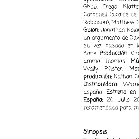
Ghul), Diego Klatte
Carbonell (alcalde de
Robinson), Matthew M
Guion:
Jonathan Nolan
un argumento de Davi
su vez basado en l
Kane.
Producción:
Chr
Emma Thomas.
Mús
Wally Pfister.
Mon
producción:
Nathan Cr
Distribuidora:
Warner
España.
Estreno en
España:
20 Julio 2
recomendada para me
Sinopsis