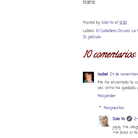
Bane.
Posted by
Solo Yo
at
9:30
Labels:
El Caballero Oscuro: La
3)
,
película
10 comentarios:
Isabel
24 de noviembre
Me ha encantado la ca
ves como ha quedado,
Responder
Respuestas
Solo Yo
24
jajaj me aleg
me dices si te