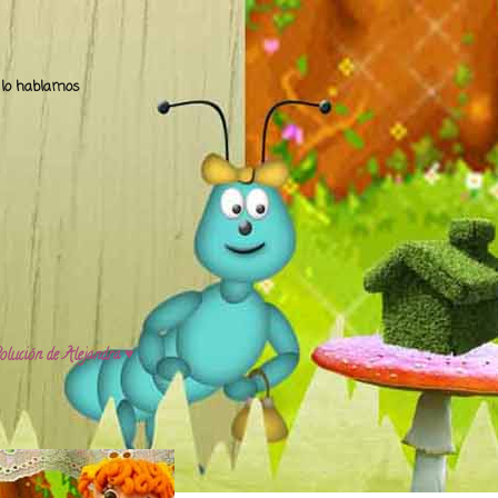
.. lo hablamos
olución de Alejandra ♥️