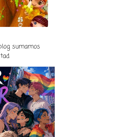
 blog sumamos
rtad