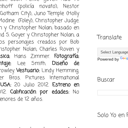
nhoff (policía novato), Nestor
 Gotham City), Juno Temple (Holly
odine (Foley), Christopher Judge.
 y Christopher Nolan; basado en
d S. Goyer y Christopher Nolan; a
Translate
os personajes creados por Bob
istopher Nolan, Charles Roven y
ica:
Hans Zimmer.
Fotografía:
Powered by
taje:
Lee Smith.
Diseño de
owley.
Vestuario:
Lindy Hemming.
 Bros. Pictures International
Buscar
 USA:
20 Julio 2012.
Estreno en
012.
Calificación por edades:
No
nores de 12 años.
Solo Yo en 