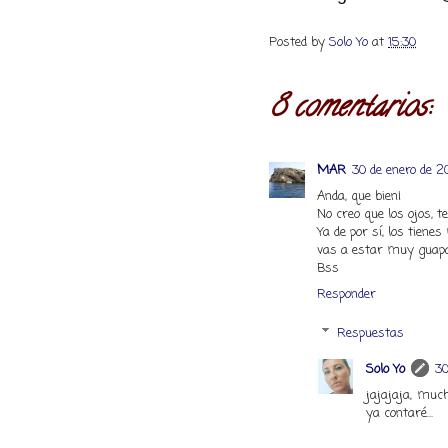
Posted by
Solo Yo
at
15:30
8 comentarios:
MAR
30 de enero de 20
Anda, que bien¡
No creo que los ojos, t
Ya de por sí, los tiene
vas a estar muy guap
Bss
Responder
Respuestas
Solo Yo
30
jajajaja, much
ya contaré...