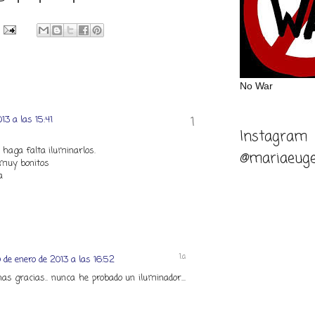
No War
13 a las 15:41
Instagram
e haga falta iluminarlos.
@mariaeuge
s muy bonitos
a
 de enero de 2013 a las 16:52
as gracias.. nunca he probado un iluminador...