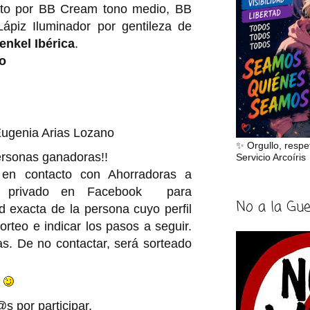
o por BB Cream tono medio, BB
ápiz Iluminador por gentileza de
enkel Ibérica
.
eo
Eugenia Arias Lozano
✨ Orgullo, respe
rsonas ganadoras!!
Servicio Arcoíris
n contacto con Ahorradoras a
e privado en Facebook para
No a la Gu
d exacta de la persona cuyo perfil
orteo e indicar los pasos a seguir.
s. De no contactar, será sorteado
s por participar.