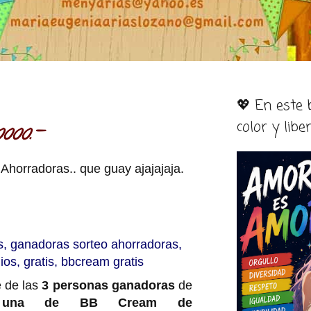
💖 En este
color y libe
ooo.-
e Ahorradoras.. que guay ajajajaja.
 de las
3 personas ganadoras
de
a una de BB Cream de