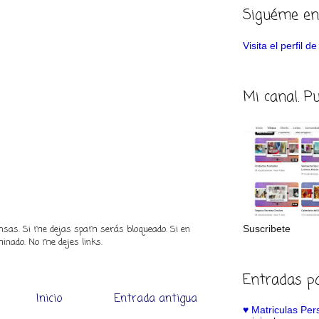
Siguéme en
Visita el perfil 
Mi canal. P
Suscribete
piensas. Si me dejas spam serás bloqueado. Si en
inado. No me dejes links.
Entradas p
Inicio
Entrada antigua
♥️ Matriculas Pe