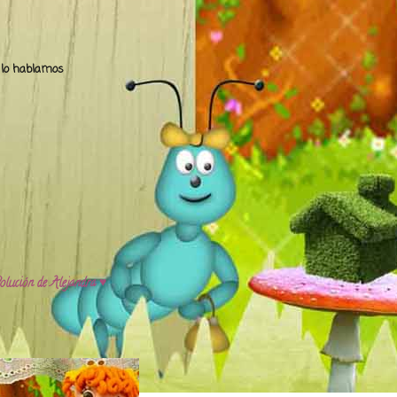
.. lo hablamos
olución de Alejandra ♥️