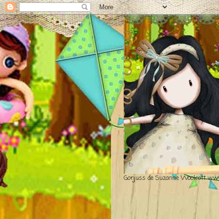
Gorjuss de Suzanne Woolcott www