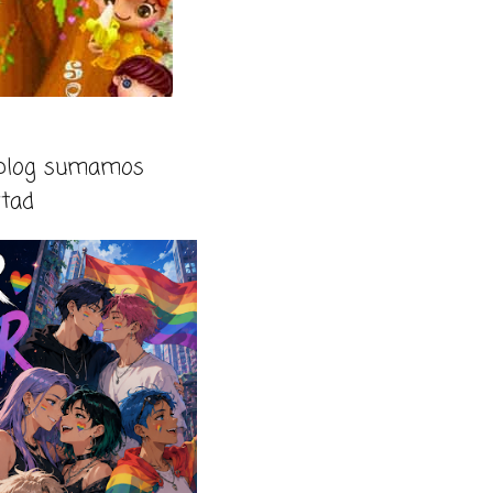
 blog sumamos
rtad