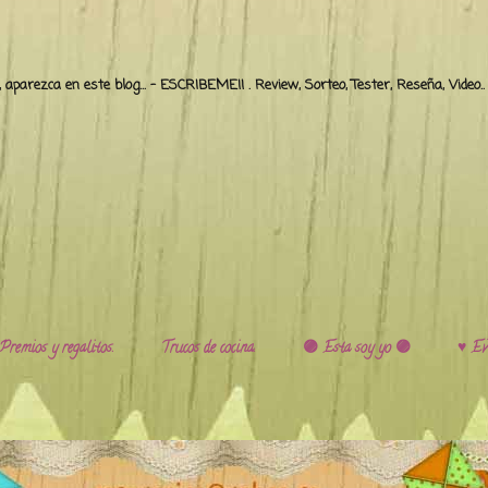
o, aparezca en este blog... - ESCRIBEME!! . Review, Sorteo, Tester, Reseña, Video
Premios y regalitos.
Trucos de cocina.
🟣 Esta soy yo 🟣
♥️ Ev