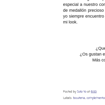
especial a nuestro co
de medallón precioso
yo siempre encuentro 
mi look.
¿Que
¿Os gustan es
Más co
Posted by
Solo Yo
at
6:00
Labels:
bisuteria
,
complemento