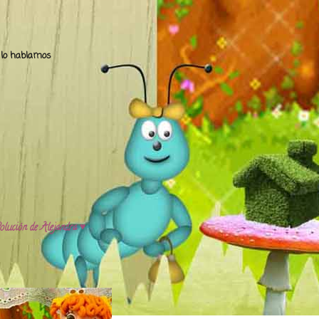
.. lo hablamos
olución de Alejandra ♥️