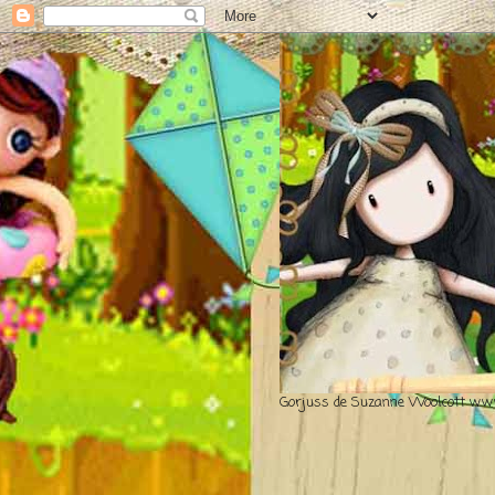
Gorjuss de Suzanne Woolcott www