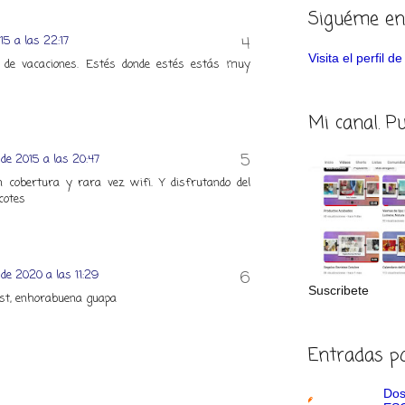
Siguéme en
15 a las 22:17
Visita el perfil 
 de vacaciones. Estés donde estés estás muy
Mi canal. P
 de 2015 a las 20:47
n cobertura y rara vez wifi. Y disfrutando del
cotes
 de 2020 a las 11:29
Suscribete
st, enhorabuena guapa
Entradas p
Dos