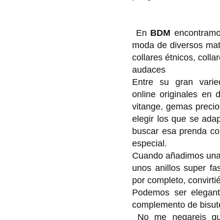
En
BDM
encontramos
moda de diversos mate
collares étnicos, coll
audaces
Entre su gran varie
online originales en d
vitange, gemas preci
elegir los que se ada
buscar esa prenda co
especial.
Cuando añadimos unas
unos anillos super fa
por completo, convirti
Podemos ser elegant
complemento de bisute
No me negareis que