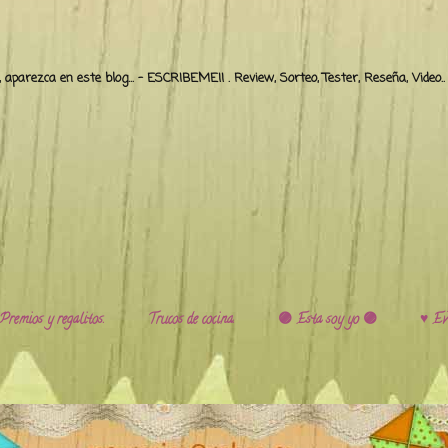
o, aparezca en este blog... - ESCRIBEME!! . Review, Sorteo, Tester, Reseña, Video
Premios y regalitos.
Trucos de cocina.
🟣 Esta soy yo 🟣
♥️ Ev