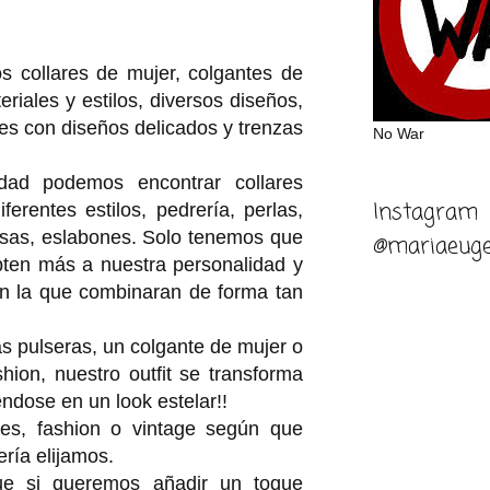
 collares de mujer, colgantes de
riales y estilos, diversos diseños,
ares con diseños delicados y trenzas
No War
dad podemos encontrar collares
Instagram
iferentes estilos, pedrería, perlas,
osas, eslabones. Solo tenemos que
@mariaeuge
pten más a nuestra personalidad y
n la que combinaran de forma tan
 pulseras, un colgante de mujer o
shion, nuestro outfit se transforma
éndose en un look estelar!!
es, fashion o vintage según que
ría elijamos.
 si queremos añadir un toque