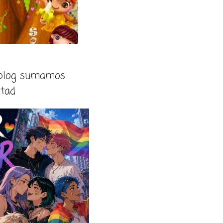
 blog sumamos
rtad