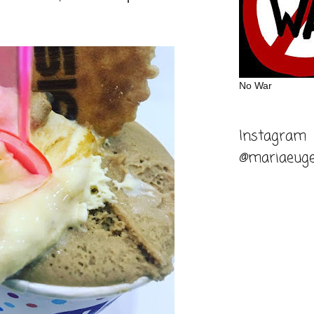
No War
Instagram
@mariaeuge