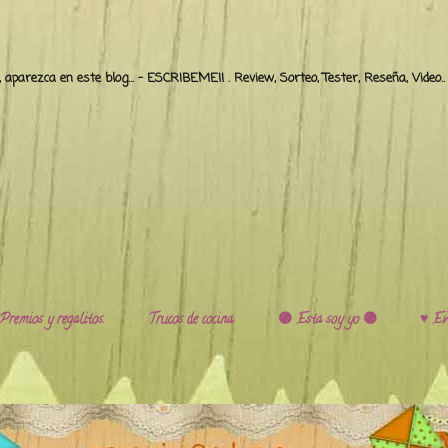
o, aparezca en este blog... - ESCRIBEME!! . Review, Sorteo, Tester, Reseña, Video
Premios y regalitos.
Trucos de cocina.
🟣 Esta soy yo 🟣
♥️ Ev