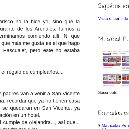
Siguéme en
Visita el perfil 
risco no la hice yo, sino que la
rante de los Arenales, fuimos a
erminamos comiendo allí. Ni que
Mi canal. P
oz que más me gusta es el que hago
 Pascualet, pero este no estaba
 el regalo de cumpleaños....
Suscribete
is padres van a venir a San Vicente
a, recordar que ya no tienen casa
ue se quedaran en San Vicente, ya
Entradas p
ación en un hotel.
l cumple de Alejandra..., así que...
♥️ Matriculas Pe