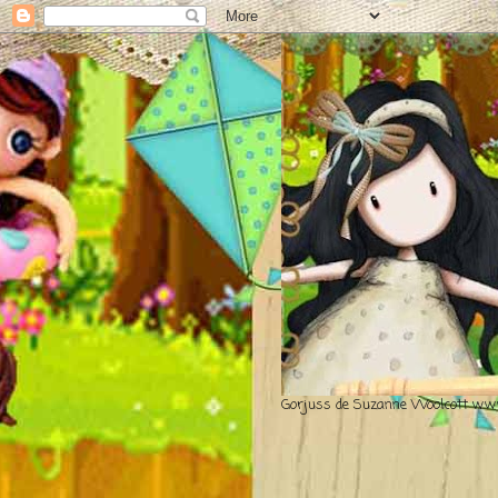
Gorjuss de Suzanne Woolcott www