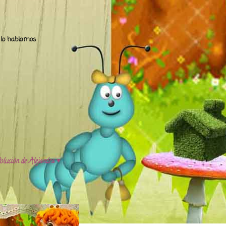
.. lo hablamos
olución de Alejandra ♥️