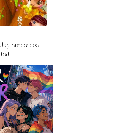
 blog sumamos
rtad