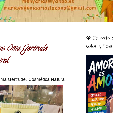
💖 En este
color y libe
: Oma Gertrude.
ral
a Gertrude. Cosmética Natural