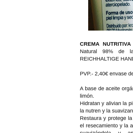
CREMA NUTRITIV
Natural 98% de la
REICHHALTIGE HAND
PVP.- 2,40€ envase d
A base de aceite orgá
limón.
Hidratan y alivian la 
la nutren y la suavizan
Restaura y protege la
el resecamiento y la 
suavizándola y ap