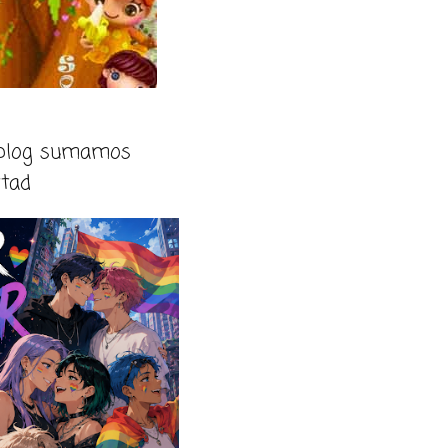
 blog sumamos
rtad