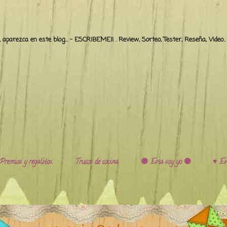
o, aparezca en este blog... - ESCRIBEME!! . Review, Sorteo, Tester, Reseña, Video
Premios y regalitos.
Trucos de cocina.
🟣 Esta soy yo 🟣
♥️ Ev