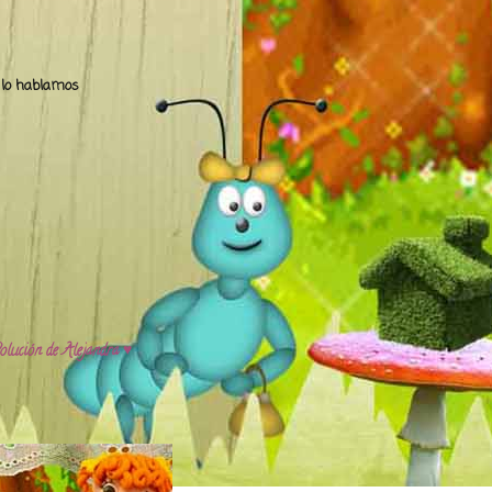
.. lo hablamos
olución de Alejandra ♥️