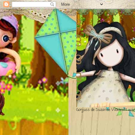
Gorjuss de Suzanne Woolcott www