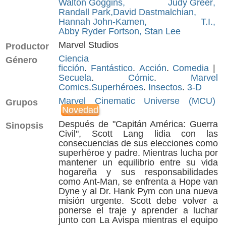
Walton Goggins
,
Judy Greer
,
Randall Park
,
David Dastmalchian
,
Hannah John-Kamen
,
T.I.
,
Abby Ryder Fortson
,
Stan Lee
Marvel Studios
Productor
a
Ciencia
Género
ficción
.
Fantástico
.
Acción
.
Comedia
|
Secuela
.
Cómic
.
Marvel
Comics
.
Superhéroes
.
Insectos
.
3-D
Marvel Cinematic Universe (MCU)
Grupos
Novedad
Después de "Capitán América: Guerra
Sinopsis
Civil", Scott Lang lidia con las
consecuencias de sus elecciones como
superhéroe y padre. Mientras lucha por
mantener un equilibrio entre su vida
hogareña y sus responsabilidades
como Ant-Man, se enfrenta a Hope van
Dyne y al Dr. Hank Pym con una nueva
misión urgente. Scott debe volver a
ponerse el traje y aprender a luchar
junto con La Avispa mientras el equipo